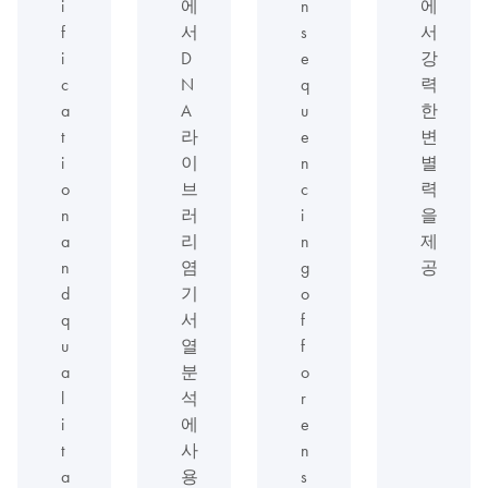
i
에
n
에
f
서
s
서
i
D
e
강
c
N
q
력
a
A
u
한
t
라
e
변
i
이
n
별
o
브
c
력
n
러
i
을
a
리
n
제
n
염
g
공
d
기
o
q
서
f
u
열
f
a
분
o
l
석
r
i
에
e
t
사
n
a
용
s