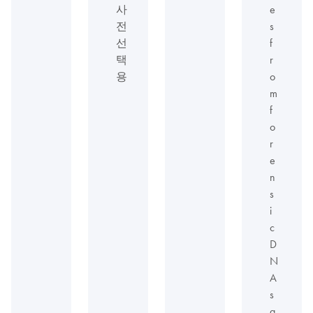
사
e
전
s
선
f
택
r
용
o
m
f
o
r
e
n
s
i
c
D
N
A
s
a