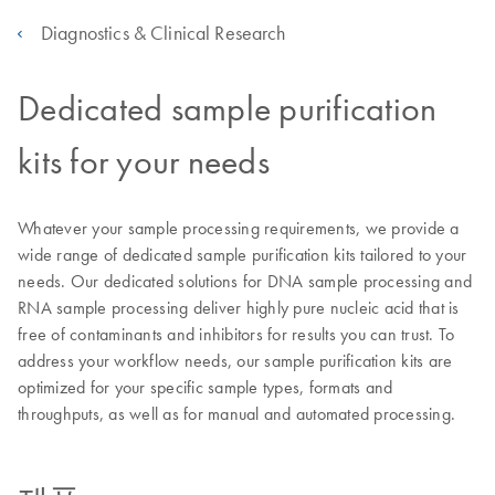
Diagnostics & Clinical Research
Dedicated sample purification
kits for your needs
Whatever your sample processing requirements, we provide a
wide range of dedicated sample purification kits tailored to your
needs. Our dedicated solutions for DNA sample processing and
RNA sample processing deliver highly pure nucleic acid that is
free of contaminants and inhibitors for results you can trust. To
address your workflow needs, our sample purification kits are
optimized for your specific sample types, formats and
throughputs, as well as for manual and automated processing.