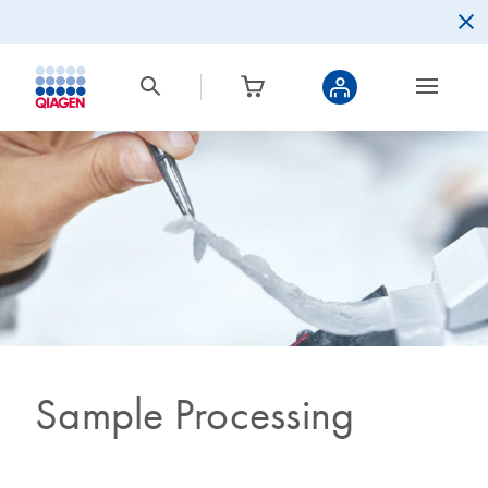
Sample Processing