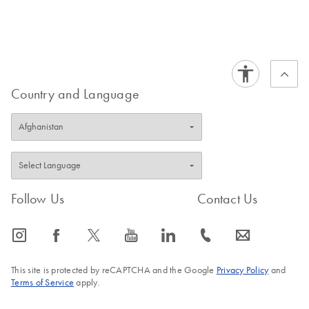
Country and Language
Follow Us
Contact Us
icon_0065_instagram-s
icon_0064_facebook-s
icon_0340_cc_gen_x-s
icon_0077_youtube-s
icon_0066_linkedin-s
icon_0072_phone-s
icon_0063_envelope-s
This site is protected by reCAPTCHA and the Google
Privacy Policy
and
Terms of Service
apply.