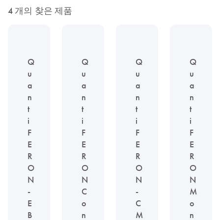
4 개의 찾은 제품
Q
Q
Q
Q
u
u
u
u
a
a
a
a
n
n
n
n
t
t
t
t
i
i
i
i
F
F
F
F
E
E
E
E
R
R
R
R
O
O
O
O
N
N
N
N
-
C
-
M
E
o
C
o
B
n
M
n