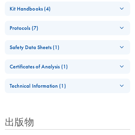
Co-extraction of RNA,
EN
Download
PDF
(2MB)
Kit Handbooks (4)
DNA and proteins
AllPrep 96
EN
Download
PDF
(724.7KB)
QIAwave Kit –
EN
Download
PDF
(2MB)
Protocols (7)
DNA/RNA
interactive product
Handbook
profile
Acetone
EN
Download
PDF
(62.8KB)
For simultaneous purification of genomic DNA and total
Safety Data Sheets (1)
precipitation of
RNA from animal and human cells and tissues in 96-well
QIAwave Kit Go
protein from Buffer
EN
Download
PDF
(161.1KB)
Safety Data Sheets
format
Greener Fact Sheet
EN
RLT or Buffer RLT
Certificates of Analysis (1)
Plus lysates
This fact sheet explains the inclusion of QIAwave Kits in
Download Safety Data Sheets for QIAGEN product
AllPrep
EN
Download
PDF
(728.4KB)
our Go Greener program.
Certificates of Analysis
components.
EN
DNA/RNA Micro
AllPrep 96
Technical Information (1)
EN
Download
PDF
(926.3KB)
Handbook
DNA/RNA Kit
QIAwave Kit
EN
Download
PDF
(136.8KB)
AllPrep Yield
Quick-Start
For simultaneous purification of genomic DNA and total
EN
Download
Infographic
PDF
(355.2KB)
Quality
Protocol
RNA from the same small sample, including
animal and human cells (≤5 x 10^5)
出版物
animal and human tissues (≤5 mg)
AllPrep DNA/RNA
EN
Download
PDF
(135.3KB)
microdissected cryosections
Micro Quick-Start