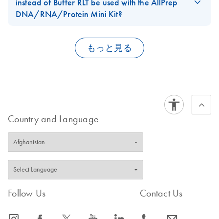
work to isolate DNA from mitochondria separated with the
instead of Buffer RLT be used with the AllPrep
which can form highly reactive compounds when combined with
Qproteome Mitochondria Isolation Kit
.
DNA/RNA/Protein Mini Kit?
FAQ-1089
acidic solutions.
No, Buffer APP for protein precipitation in the
Allprep
DNA/RNA/protein Mini Kit
is not compatible with
Buffer RLT
もっと見る
FAQ-1188
Plus
. Acetone can be used to precipitate proteins from samples
For simultaneous purification of DNA, RNA, and protein from the
homogenized in Buffer RLT Plus contained in the
Allprep
same sample (either cultured cells or easy-to-lyse tissues), we
DNA/RNA Mini Kit
and
RNeasy Plus Mini Kit
.
recommend using the
AllPrep DNA/RNA/Protein Mini
Kit
. This kit allows precipitation of protein from Buffer RLT lysates
using a novel protein precipitation buffer, Buffer APP.
FAQ-1577
Country and Language
Please note that Buffer APP is not compatible with Buffer RLT Plus.
Acetone should be used instead to precipitate protein from RLT
Plus lysates.
FAQ-1164
Follow Us
Contact Us