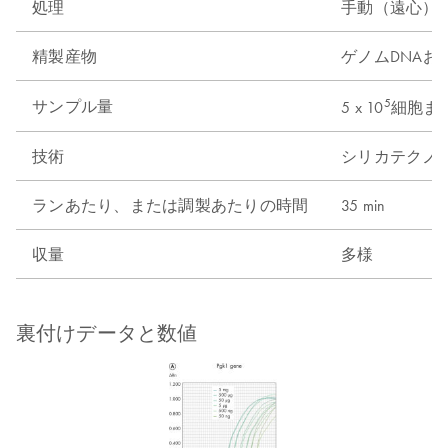
処理
手動（遠心）
精製産物
ゲノムDNAお
5
サンプル量
5 x 10
細胞また
技術
シリカテクノ
ランあたり、または調製あたりの時間
35 min
収量
多様
裏付けデータと数値