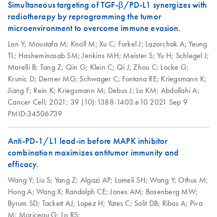
Protocol
Simultaneous targeting of TGF-β/PD-L1 synergizes with
AllPrep
radiotherapy by reprogramming the tumor
EN
Download
PDF
(625.9KB)
DNA/RNA Mini
AllPrep
microenvironment to overcome immune evasion.
EN
Download
PDF
(464.5KB)
Handbook
DNA/RNA Mini
Lan Y;
Moustafa M;
Knoll M;
Xu C;
Furkel J;
Lazorchak A;
Yeung
Kit, Part 1 (EN)
TL;
Hasheminasab SM;
Jenkins MH;
Meister S;
Yu H;
Schlegel J;
QIAwave
EN
Download
PDF
(526.1KB)
Marelli B;
Tang Z;
Qin G;
Klein C;
Qi J;
Zhou C;
Locke G;
DNA/RNA Mini
AllPrep
EN
Download
PDF
(456.3KB)
Krunic D;
Derner MG;
Schwager C;
Fontana RE;
Kriegsmann K;
Kit Handbook
DNA/RNA Mini
Jiang F;
Rein K;
Kriegsmann M;
Debus J;
Lo KM;
Abdollahi A;
Kit, Part 2 (EN)
Cancer Cell;
2021;
39 (10):1388-1403.e10
2021 Sep 9
PMID:34506739
How to recycle
EN
Download
PDF
(146.3KB)
purification kit
Anti-PD-1/L1 lead-in before MAPK inhibitor
components
combination maximizes antitumor immunity and
Step up your sustainability by recycling your labware. This
efficacy.
handy guide will show you how to quickly and easily
Wang Y;
Liu S;
Yang Z;
Algazi AP;
Lomeli SH;
Wang Y;
Othus M;
recycle kit components and reduce plastic waste in your
Hong A;
Wang X;
Randolph CE;
Jones AM;
Bosenberg MW;
lab.
Byrum SD;
Tackett AJ;
Lopez H;
Yates C;
Solit DB;
Ribas A;
Piva
M;
Moriceau G;
Lo RS;