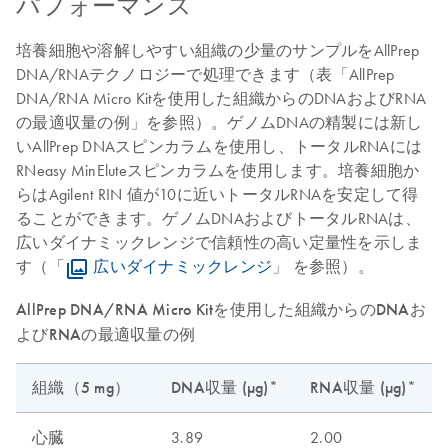
パフォーマンス
培養細胞や溶解しやすい組織の少量のサンプルをAllPrep
DNA/RNAテクノロジーで処理できます（表「AllPrep
DNA/RNA Micro Kitを使用した組織からのDNAおよびRNA
の最適収量の例」を参照）。ゲノムDNAの精製には新し
いAllPrep DNAスピンカラムを使用し、トータルRNAには
RNeasy MinEluteスピンカラムを使用します。培養細胞か
らはAgilent RIN 値が10に近いトータルRNAを安定して得
ることができます。ゲノムDNAおよびトータルRNAは、
広いダイナミックレンジで信頼性の高い定量性を示しま
す（「
広いダイナミックレンジ
」 を参照）。
AllPrep DNA/RNA Micro Kitを使用した組織からのDNAお
よびRNAの最適収量の例
組織（5 mg）
DNA収量 (µg)*
RNA収量 (µg)*
心臓
3.89
2.00