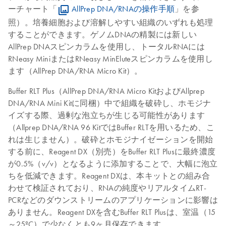
ーチャート「
AllPrep DNA/RNAの操作手順
」を参
照）。培養細胞および溶解しやすい組織のいずれも処理
することができます。ゲノムDNAの精製には新しい
AllPrep DNAスピンカラムを使用し、トータルRNAには
RNeasy MiniまたはRNeasy MinEluteスピンカラムを使用し
ます（AllPrep DNA/RNA Micro Kit）。
Buffer RLT Plus（AllPrep DNA/RNA Micro KitおよびAllprep
DNA/RNA Mini Kitに同梱）中で組織を破砕し、ホモジナ
イズする際、過剰な泡立ちが生じる可能性があります
（Allprep DNA/RNA 96 KitではBuffer RLTを用いるため、こ
れは生じません）。破砕とホモジナイゼーションを開始
する前に、Reagent DX（別売）をBuffer RLT Plusに最終濃度
が0.5%（v/v）となるように添加することで、大幅に泡立
ちを低減できます。Reagent DXは、本キットとの組み合
わせて検証されており、RNAの純度やリアルタイムRT-
PCRなどのダウンストリームのアプリケーションに影響は
ありません。Reagent DXを含むBuffer RLT Plusは、室温（15
～25ºC）で少なくとも9ヶ月保存できます。