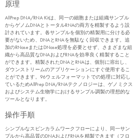
原理
AllPrep DNA/RNA Kitは、同一の細胞または組織サンプル
からゲノムDNAとトータルRNAの両方を精製するよう設
計されています。各サンプルを個別の精製用に分ける必
要がないため、DNAとRNAを無駄なく回収できます。追
加のRNaseまたはDNase処理を必要とせず、さまざまな組
織から高品質なDNAおよびRNAを効率良く精製すること
ができます。精製されたDNAとRNAは、個別に溶出し、
ダウンストリームのアプリケーションにすぐ使用するこ
とができます。96ウェルフォーマットでの処理に対応し
ているためAllPrep DNA/RNAテクノロジーは、ゲノミクス
およびシステム生物学におけるサンプル調製の理想的な
ツールとなります。
操作手順
シンプルなスピンカラムワークフローにより、同一サン
プルから高品質のDNAおよびRNAを精製できます（フロ