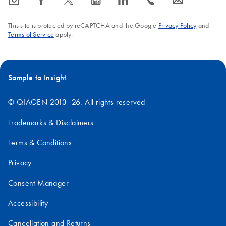
icon_0065_instagram-s
icon_0064_facebook-s
icon_0340_cc_gen_x-s
icon_0077_youtube-s
icon_0066_linkedin-s
icon_0072_phone-s
icon_0063_envelope-s
This site is protected by reCAPTCHA and the Google
Privacy Policy
and
Terms of Service
apply.
Sample to Insight
© QIAGEN 2013–26. All rights reserved
Trademarks & Disclaimers
Terms & Conditions
Privacy
Consent Manager
Accessibility
Cancellation and Returns