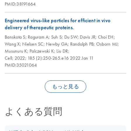
PMID:38191664
Engineered virus-like particles for efficient in vivo
delivery of therapeutic proteins.
Banskota S;
Raguram A;
Suh S;
Du SW;
Davis JR;
Choi EH;
Wang X;
Nielsen SC;
Newby GA;
Randolph PB;
Osborn MJ;
Musunuru K;
Palczewski K;
Liu DR;
Cell;
2022;
185 (2):250-265.e16
2022 Jan 11
PMID:35021064
もっと見る
よくある質問