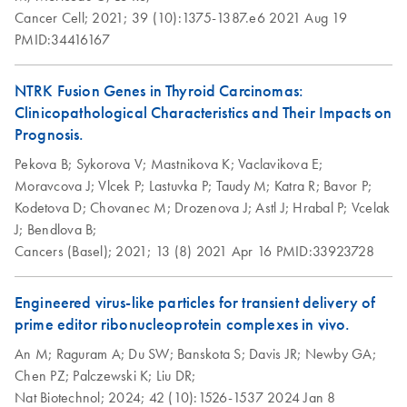
QIAwave DNA/RNA
EN
Download
PDF
(89KB)
Cancer Cell;
2021;
39 (10):1375-1387.e6
2021 Aug 19
Mini Kit Quick-Start
PMID:34416167
Protocol
NTRK Fusion Genes in Thyroid Carcinomas:
Clinicopathological Characteristics and Their Impacts on
Prognosis.
Pekova B;
Sykorova V;
Mastnikova K;
Vaclavikova E;
Moravcova J;
Vlcek P;
Lastuvka P;
Taudy M;
Katra R;
Bavor P;
Kodetova D;
Chovanec M;
Drozenova J;
Astl J;
Hrabal P;
Vcelak
J;
Bendlova B;
Cancers (Basel);
2021;
13 (8)
2021 Apr 16
PMID:33923728
Engineered virus-like particles for transient delivery of
prime editor ribonucleoprotein complexes in vivo.
An M;
Raguram A;
Du SW;
Banskota S;
Davis JR;
Newby GA;
Chen PZ;
Palczewski K;
Liu DR;
Nat Biotechnol;
2024;
42 (10):1526-1537
2024 Jan 8