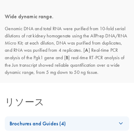
Wide dynamic range.
Genomic DNA and total RNA were purified from 10-fold serial
dilutions of rat kidney homogenate using the AllPrep DNA/RNA
Micro Kit; at each dilution, DNA was purified from duplicates,
and RNA was purified from 4 replicates. [
A
]
Real-time PCR
analysis of the Pgk1 gene and [
B
] real-time RT-PCR analysis of
the Jun transcript showed reliable quantification over a wide
dynamic range, from 5 mg down to 50 ng tissue.
リソース
Brochures and Guides (4)