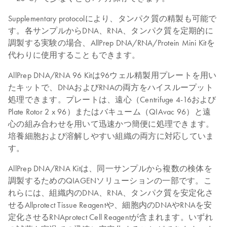
Supplementary protocolにより、タンパク質の精製も可能で
す。各サンプルからDNA、RNA、タンパク質を定期的に
調製する実験の場合、AllPrep DNA/RNA/Protein Mini Kitを
代わりに使用することもできます。
AllPrep DNA/RNA 96 Kitは96ウェル精製用プレートを用い
たキットで、DNAおよびRNAの両方をハイスループット
処理できます。プレートは、遠心（Centrifuge 4-16および
Plate Rotor 2 x 96）またはバキューム（QIAvac 96）と遠
心の組み合わせを用いて迅速かつ簡便に処理できます。
培養細胞および溶解しやすい組織の両方に対応していま
す。
AllPrep DNA/RNA Kitは、同一サンプルから複数の検体を
調製するためのQIAGENソリューションの一部です。こ
れらには、組織内のDNA、RNA、タンパク質を安定化さ
せるAllprotect Tissue Reagentや、細胞内のDNAやRNAを安
定化させるRNAprotect Cell Reagentが含まれます。いずれ