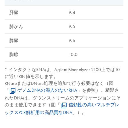
肝臓
9.4
肺がん
9.5
脾臓
9.6
胸腺
10.0
* インタクトなRNAは、Agilent Bioanalyzer 2100上では10
に近いRIN値を示します。
RNaseまたはDNase処理を追加で行う必要はなく（図
「
ゲノムDNAの混入のないRNA
」を参照）、精製さ
れたDNAは、ダウンストリームのアプリケーションにそ
のまま使用できます（図「
信頼性の高いマルチプレ
ックスPCR解析用の高品質なDNA
」）。