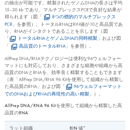
の抽出が可能です。精製されたゲノムDNAの長さは平均
15–30 kb であり、マルチプレックスPCRで良好な結果が
得られます（図「
8つの標的のマルチプレックス
PCR
」を参照）。トータルRNAはRIN値が10と高品質であ
り、RNAがインタクトであることを示します（図
「
トータルRNAとゲノムDNAの同時精製
」および図
「
高品質のトータルRNA
」を参照）。
AllPrep DNA/RNAテクノロジーは便利な96ウェルフォー
マットにも対応しており、さまざまな細胞や組織から高
品質のDNAとRNAを、効率良く精製することもできます
（表「AllPrep DNA/RNA 96 Kitを使用して組織から精製し
た高品質のRNA」および図「
96ウェルフォーマット
でのDNAおよびRNAの再現性の高い精製
」）。
AllPrep DNA/RNA 96 Kitを使用して組織から精製した高
品質のRNA
ラット組織
RIN 値*