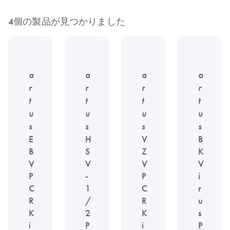
4個の製品が見つかりました
a
a
a
a
r
r
r
r
t
t
t
t
u
u
u
u
s
s
s
s
E
H
V
B
B
S
Z
K
V
V
V
V
P
-
P
i
C
1
C
r
R
/
R
u
K
2
K
s
i
P
i
P