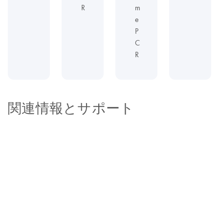
R
m
e
P
C
R
関連情報とサポート