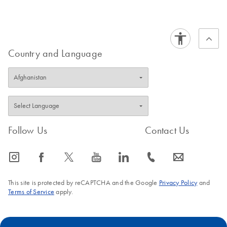
Country and Language
Follow Us
Contact Us
icon_0065_instagram-s
icon_0064_facebook-s
icon_0340_cc_gen_x-s
icon_0077_youtube-s
icon_0066_linkedin-s
icon_0072_phone-s
icon_0063_envelope-s
This site is protected by reCAPTCHA and the Google
Privacy Policy
and
Terms of Service
apply.