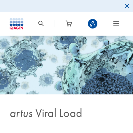
artus
Viral Load