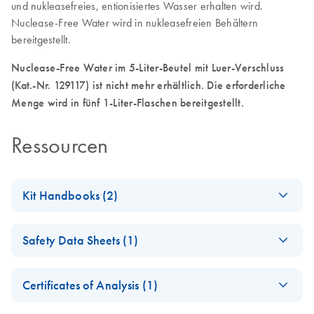
und nukleasefreies, entionisiertes Wasser erhalten wird.
Nuclease-Free Water wird in nukleasefreien Behältern
bereitgestellt.
Nuclease-Free Water im 5-Liter-Beutel mit Luer-Verschluss
(Kat.-Nr. 129117) ist nicht mehr erhältlich. Die erforderliche
Menge wird in fünf 1-Liter-Flaschen bereitgestellt.
Ressourcen
Kit Handbooks (2)
(EN) - Nuclease-
EN
Download
PDF
(33.2KB)
Safety Data Sheets (1)
Free Water
Specifications
Safety Data Sheets
EN
Highly pure, nuclease-free water for use in all molecular
Certificates of Analysis (1)
biology applications
Download Safety Data Sheets for QIAGEN product