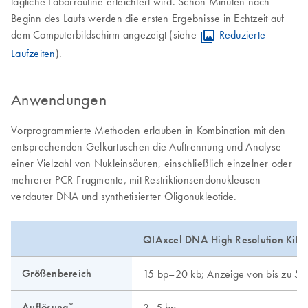
tägliche Laborroutine erleichtert wird. Schon Minuten nach
Beginn des Laufs werden die ersten Ergebnisse in Echtzeit auf
dem Computerbildschirm angezeigt (siehe
Reduzierte
Laufzeiten
).
Anwendungen
Vorprogrammierte Methoden erlauben in Kombination mit den
entsprechenden Gelkartuschen die Auftrennung und Analyse
einer Vielzahl von Nukleinsäuren, einschließlich einzelner oder
mehrerer PCR-Fragmente, mit Restriktionsendonukleasen
verdauter DNA und synthetisierter Oligonukleotide.
QIAxcel DNA High Resolution Kit
Größenbereich
15 bp–20 kb; Anzeige von bis zu 50
Auflösung*
3–5 bp