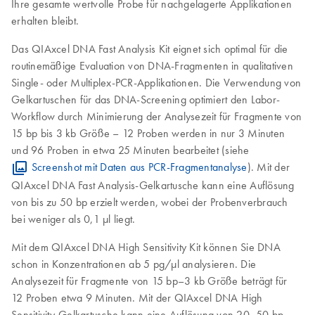
Ihre gesamte wertvolle Probe für nachgelagerte Applikationen
erhalten bleibt.
Das QIAxcel DNA Fast Analysis Kit eignet sich optimal für die
routinemäßige Evaluation von DNA-Fragmenten in qualitativen
Single- oder Multiplex-PCR-Applikationen. Die Verwendung von
Gelkartuschen für das DNA-Screening optimiert den Labor-
Workflow durch Minimierung der Analysezeit für Fragmente von
15 bp bis 3 kb Größe – 12 Proben werden in nur 3 Minuten
und 96 Proben in etwa 25 Minuten bearbeitet (siehe
Screenshot mit Daten aus PCR-Fragmentanalyse
). Mit der
QIAxcel DNA Fast Analysis-Gelkartusche kann eine Auflösung
von bis zu 50 bp erzielt werden, wobei der Probenverbrauch
bei weniger als 0,1 μl liegt.
Mit dem QIAxcel DNA High Sensitivity Kit können Sie DNA
schon in Konzentrationen ab 5 pg/μl analysieren. Die
Analysezeit für Fragmente von 15 bp–3 kb Größe beträgt für
12 Proben etwa 9 Minuten. Mit der QIAxcel DNA High
Sensitivity-Gelkartusche kann eine Auflösung von 20–50 bp