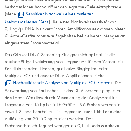
herkömmlichen hochauflösenden Agarose-Gelelektrophorese
(siehe
Sensitiver Nachweis eines mutierten
krebsassoziierten Gens
). Bei einer Nachweissensitivität von
0,1 ng/µl DNA in unverdünnten Amplifikationsreaktionen bieten
QIAxcel-Geräte robustere Ergebnisse bei kleineren Mengen an
eingesetztem Probenmaterial.
Das QIAxcel DNA Screening Kit eignet sich optimal für die
routinemäßige Evaluierung von Fragmenten für den Verdau mit
Restriktionsendonukleasen, qualitative Singleplex- oder
Multiplex-PCR und andere DNA-Applikationen (siehe
Hochauflösende Analyse von Multiplex-PCR-Proben
). Die
Verwendung von Kartuschen für das DNA-Screening optimiert
den Labor-Workflow durch Minimierung der Analysezeit für
Fragmente von 15 bp bis 5 kb Größe – 96 Proben werden in
etwa 1 Stunde bearbeitet. Für Fragmente unter 1 kb kann eine
Auflösung von 20–50 bp erreicht werden. Der
Probenverbrauch liegt bei weniger als 0,1 µl, sodass nahezu