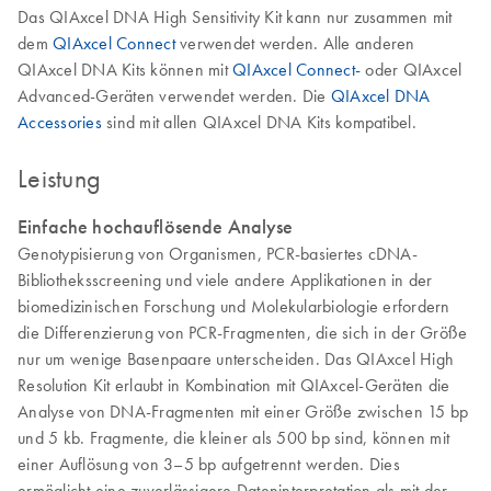
Das QIAxcel DNA High Sensitivity Kit kann nur zusammen mit
dem
QIAxcel Connect
verwendet werden. Alle anderen
QIAxcel DNA Kits können mit
QIAxcel Connect-
oder QIAxcel
Advanced-Geräten verwendet werden. Die
QIAxcel DNA
Accessories
sind mit allen QIAxcel DNA Kits kompatibel.
Leistung
Einfache hochauflösende Analyse
Genotypisierung von Organismen, PCR-basiertes cDNA-
Bibliotheksscreening und viele andere Applikationen in der
biomedizinischen Forschung und Molekularbiologie erfordern
die Differenzierung von PCR-Fragmenten, die sich in der Größe
nur um wenige Basenpaare unterscheiden. Das QIAxcel High
Resolution Kit erlaubt in Kombination mit QIAxcel-Geräten die
Analyse von DNA-Fragmenten mit einer Größe zwischen 15 bp
und 5 kb. Fragmente, die kleiner als 500 bp sind, können mit
einer Auflösung von 3–5 bp aufgetrennt werden. Dies
ermöglicht eine zuverlässigere Dateninterpretation als mit der