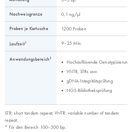
Nachweisgrenze
0,1 ng/μl
Proben je Kartusche
1200 Proben
†
9–25 Min.
Laufzeit
‡
Anwendungsbereich
Hochauflösende Genotypisierung
VNTR, STRs usw.
gDNA-Integritätsprüfung
NGS-Bibliotheksprüfung
STR: short tandem repeat; VNTR: variable number of tandem
repeat.
* Für den Bereich 100–500 bp.