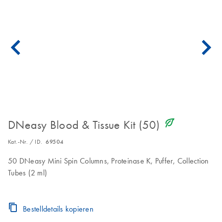
icon_0368_ls_gen_eco_friendly-s
DNeasy Blood & Tissue Kit (50)
Kat.-Nr. / ID.
69504
50 DNeasy Mini Spin Columns, Proteinase K, Puffer, Collection
Tubes (2 ml)
Bestelldetails kopieren