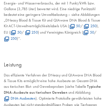
Energie- und Wasserverbrauchs, der mit 1 Punkt/kWh bzw.
Gallone (3,785 Liter) bewertet wird. Eine niedrige Punktzahl
bedeutet eine geringere Umweltbelastung – siehe Abbildungen
„DNeasy Blood & Tissue Kit und QIAwave DNA Blood & Tissue
Kit ACT-Umweltverträglichkeitslabels USA (
50
/
250
),
EU (
50
/
250
) und Vereinigtes Königreich (
50
/
250
)“.
Leistung
Das effiziente Verfahren der DNeasy und QIAwave DNA Blood
& Tissue Kits ermöglicht eine hohe Ausbeute an Gesamt-DNA
aus tierischen Blut- und Gewebeproben (siehe Tabelle
Typische
DNA-Ausbeute aus tierischen Geweben
und Abbildung
DNA-Ausbeuten
). Optimierte Protokolle gewährleisten hohe
Ausbeuten bei nicht standardmäßigen Proben wie Tierhaaren