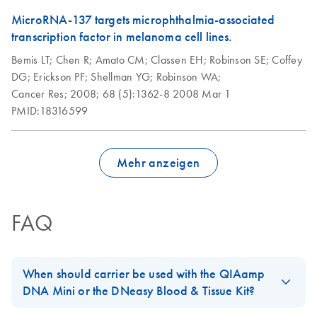
Tissue Kit; protocol
MicroRNA-137 targets microphthalmia-associated
1
transcription factor in melanoma cell lines.
Bemis LT;
Chen R;
Amato CM;
Classen EH;
Robinson SE;
Coffey
Purification of total
EN
Download
PDF
(83.9KB)
DG;
Erickson PF;
Shellman YG;
Robinson WA;
DNA from animal
Cancer Res;
2008;
68 (5):1362-8
2008 Mar 1
sperm using the
PMID:18316599
DNeasy Blood &
Tissue Kit; protocol
2
Mehr anzeigen
Purification of total
EN
Download
PDF
(133.6KB)
DNA from compact
animal bone using
FAQ
the DNeasy Blood
& Tissue Kit
When should carrier be used with the QIAamp
Purification of total
EN
Download
PDF
(70.5KB)
DNA Mini or the DNeasy Blood & Tissue Kit?
DNA from crude
For DNA isolation using the
QIAamp DNA Mini
, or the
DNeasy