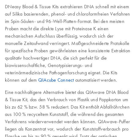
DNeasy Blood & Tissue Kits extrahieren DNA schnell mit einem
auf Silika basierenden, phenol- und chloroformfreien Verfahren
im Spin-Säulen- und 96-Well-Platten-Format. Bei den meisten
Proben macht die direkte Lyse mit Proteinase K einen
mechanischen Aufschluss überflüssig, wodurch sich der
manuelle Zeitaufwand verringert. Maßgeschneiderte Protokolle
für spezifische Proben gewährleisten eine konsistente Extraktion
qualitativ hochwertiger DNA, die sich perfekt für die
biowissenschaftliche, Genotypisierungs- und
veterinärmedizinische Pathogenforschung eignet. Die Kits
können auf dem
QIAcube Connect
automatisiert werden.
Eine nachhaltigere Alternative bietet das QIAwave DNA Blood
& Tissue Kit, das den Verbrauch von Plastik und Pappkarton um
bis zu 62 % bzw. 58 % reduziert. Das Kit enthält Abfallröhrchen
aus 100 % recyceltem Kunststoff, die während des gesamten
Verfahrens wiederverwendet werden können. QIAwave-Puffer
liegen als Konzentrat vor, wodurch der Kunststoffverbrauch pro
Flasche um bis zu 90 % gesenkt wird. Trotz der optischen