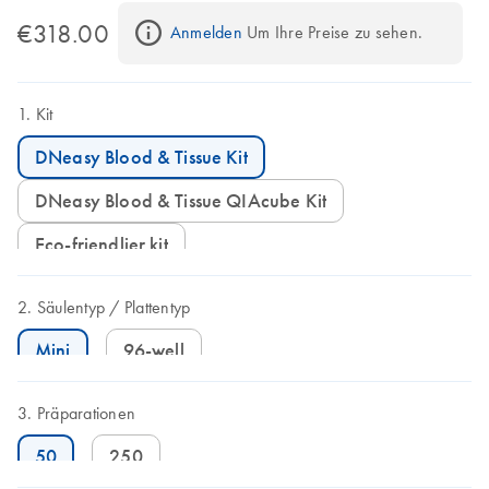
€318.00
Anmelden
 Um Ihre Preise zu sehen.
Kit
DNeasy Blood & Tissue Kit
DNeasy Blood & Tissue QIAcube Kit
Eco-friendlier kit
Säulentyp
Plattentyp
Mini
96-well
Präparationen
50
250