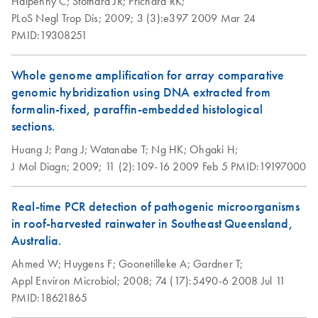
Halpenny C;
Stothard JR;
Prichard RK;
presentation
How to recycle
EN
Download
PDF
(146.3KB)
PLoS Negl Trop Dis;
2009;
3 (3):e397
2009 Mar 24
purification kit
PMID:19308251
QIAwave Kit –
EN
Download
PDF
(2MB)
components
interactive product
Step up your sustainability by recycling your labware. This
profile
Whole genome amplification for array comparative
handy guide will show you how to quickly and easily
genomic hybridization using DNA extracted from
recycle kit components and reduce plastic waste in your
formalin-fixed, paraffin-embedded histological
QIAwave Kit Go
EN
Download
PDF
(161.1KB)
lab.
sections.
Greener Fact Sheet
Huang J;
This fact sheet explains the inclusion of QIAwave Kits in
Pang J;
Watanabe T;
Ng HK;
Ohgaki H;
Purification of total
EN
Download
PDF
(87.8KB)
J Mol Diagn;
our Go Greener program.
2009;
11 (2):109-16
2009 Feb 5
PMID:19197000
DNA from animal
saliva using the
QIAwave Kit
EN
Download
DNeasy Blood &
Real-time PCR detection of pathogenic microorganisms
PDF
(136.8KB)
Infographic
Tissue Kit
in roof-harvested rainwater in Southeast Queensland,
Australia.
Purification of total
EN
Download
PDF
(86.6KB)
Ahmed W;
Huygens F;
Goonetilleke A;
Gardner T;
DNA from animal
Appl Environ Microbiol;
2008;
74 (17):5490-6
2008 Jul 11
sperm using the
PMID:18621865
DNeasy Blood &