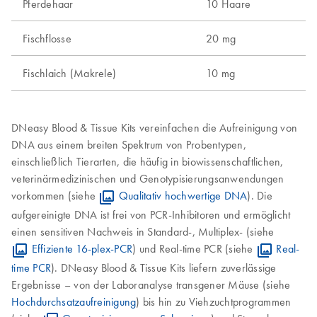
Pferdehaar
10 Haare
Fischflosse
20 mg
Fischlaich (Makrele)
10 mg
DNeasy Blood & Tissue Kits vereinfachen die Aufreinigung von
DNA aus einem breiten Spektrum von Probentypen,
einschließlich Tierarten, die häufig in biowissenschaftlichen,
veterinärmedizinischen und Genotypisierungsanwendungen
vorkommen (siehe
Qualitativ hochwertige DNA
). Die
aufgereinigte DNA ist frei von PCR-Inhibitoren und ermöglicht
einen sensitiven Nachweis in Standard-, Multiplex- (siehe
Effiziente 16-plex-PCR
) und Real-time PCR (siehe
Real-
time PCR
). DNeasy Blood & Tissue Kits liefern zuverlässige
Ergebnisse – von der Laboranalyse transgener Mäuse (siehe
Hochdurchsatzaufreinigung
) bis hin zu Viehzuchtprogrammen