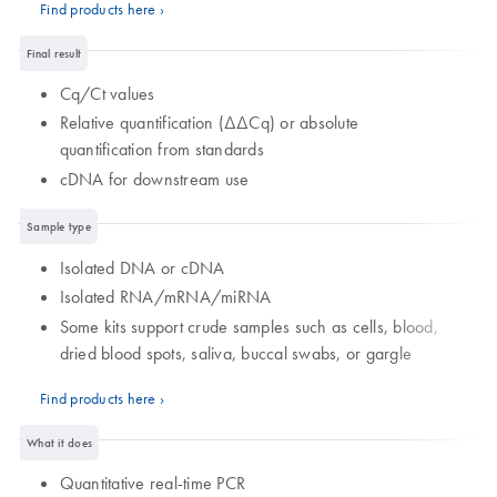
Find products here ›
Final result
Cq/Ct values
Relative quantification (ΔΔCq) or absolute
quantification from standards
cDNA for downstream use
Sample type
Isolated DNA or cDNA
Isolated RNA/mRNA/miRNA
Some kits support crude samples such as cells, blood,
dried blood spots, saliva, buccal swabs, or gargle
Find products here ›
What it does
Quantitative real-time PCR