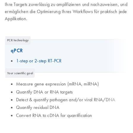
Ihre Targets zuverlässig zu amplifizieren und nachzuweisen, und
ermöglichen die Optimierung Ihres Workflows für praktisch jede
Applikation.
PCR technology
qPCR
1-step or 2-step RT-PCR
Your scientific goal
Measure gene expression (mRNA, miRNA)
Quantify DNA or RNA targets
Detect & quantify pathogen and/or viral RNA/DNA
Quantify residual DNA
Convert RNA to cDNA for quantification