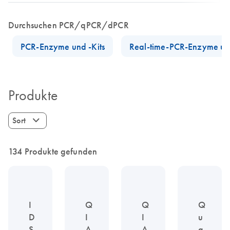
Durchsuchen PCR/qPCR/dPCR
PCR-Enzyme und -Kits
Real-time-PCR-Enzyme und
Produkte
Sort
134 Produkte gefunden
I
Q
Q
Q
D
I
I
u
S
A
A
a