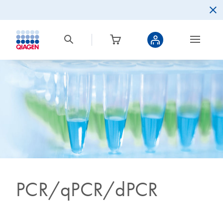
PCR/qPCR/dPCR