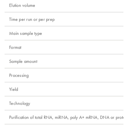
Elution volume
Time per run or per prep
Main sample type
Format
Sample amount
Processing
Yield
Technology
Purification of total RNA, miRNA, poly A+ mRNA, DNA or protei