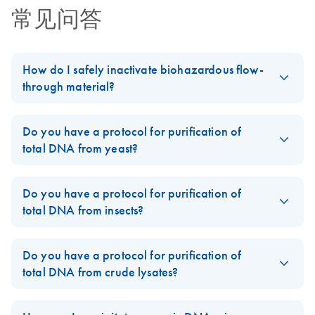
常见问答
QIAwave DNA Blood
EN
Download
PDF
(84KB)
& Tissue Kit
Environmental Impact
Factor Label - EU
How do I safely inactivate biohazardous flow-
through material?
QIAwave DNA
EN
Download
PDF
(83.9KB)
Always dispose of potentially biohazardous solutions according
Blood & Tissue Kit
to your institution’s waste-disposal guidelines. Although the lysis
Do you have a protocol for purification of
Environmental
and binding buffers in QIAamp, DNeasy, and RNeasy kits
total DNA from yeast?
Impact Factor Label
contain chaotropic agents that can inactivate some biohazardous
- UK
Yes, please follow the Supplementary Protocol '
Purification of
material, local regulations dictate the proper way to dispose of
total DNA from yeast using the DNeasy Blood & Tissue Kit
'
Do you have a protocol for purification of
biohazards. DO NOT add bleach or acidic solutions directly to
QIAwave DNA
(DY13).
EN
Download
total DNA from insects?
PDF
(84.3KB)
the sample-preparation waste. Guanidine hydrochloride in the
Blood & Tissue Kit
sample-preparation waste can form highly reactive compounds
Yes, please follow the Supplementary Protocol '
Purification of
Environmental
when combined with bleach.
total DNA from insects using the DNeasy Blood & Tissue Kit
'
Do you have a protocol for purification of
Impact Factor Label
Please access our
FAQ-1253
Material Safety Data Sheets
(MSDS) online
(DY14).
total DNA from crude lysates?
- US
for detailed information on the reagents for each respective kit.
Yes, please follow the Supplementary Protocol '
Purification of
FAQ-12
QIAwave DNA
EN
Download
PDF
(61.3KB)
total DNA from crude lysates using the DNeasy Blood & Tissue