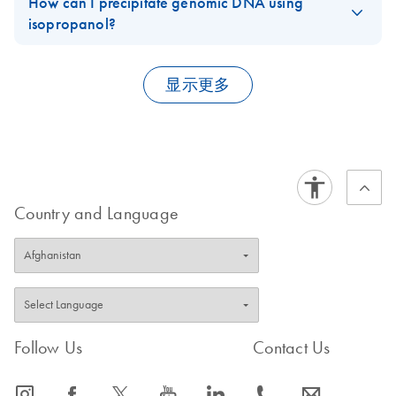
How can I precipitate genomic DNA using
FAQ-1254
Blood & Tissue Kit
Kit
' (DY15).
isopropanol?
Quick-Start Protocol
Alcohol precipitation is commonly used for concentrating,
desalting, and recovering nucleic acids. Since less alcohol is
显示更多
FAQ-1255
required for isopropanol precipitation, this is the preferred
method for precipitation of DNA from large volumes. In addition,
isopropanol precipitation can be performed at room
temperature, which minimizes co-precipitation of salt that
interferes with downstream applications.
Country and Language
Procedure
Adjust the salt concentration, for example, with sodium
acetate (0.3 M, pH 5.2, final concentration) or ammonium
acetate (2.0–2.5 M, final concentration).
Follow Us
Contact Us
Add 0.6–0.7 volumes of room-temperature isopropanol to the
DNA solution and mix well.
icon_0065_instagram-s
icon_0064_facebook-s
icon_0340_cc_gen_x-s
icon_0077_youtube-s
icon_0066_linkedin-s
icon_0072_phone-s
icon_0063_envelope-s