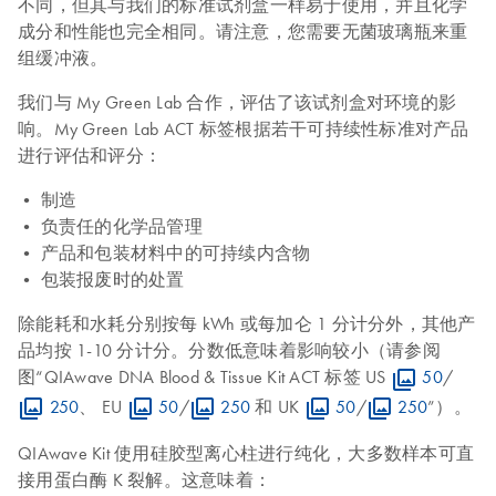
不同，但其与我们的标准试剂盒一样易于使用，并且化学
成分和性能也完全相同。请注意，您需要无菌玻璃瓶来重
组缓冲液。
我们与 My Green Lab 合作，评估了该试剂盒对环境的影
响。My Green Lab ACT 标签根据若干可持续性标准对产品
进行评估和评分：
• 制造
• 负责任的化学品管理
• 产品和包装材料中的可持续内含物
• 包装报废时的处置
除能耗和水耗分别按每 kWh 或每加仑 1 分计分外，其他产
品均按 1-10 分计分。分数低意味着影响较小（请参阅
图“QIAwave DNA Blood & Tissue Kit ACT 标签 US
50
/
250
、 EU
50
/
250
和 UK
50
/
250
”）。
QIAwave Kit 使用硅胶型离心柱进行纯化，大多数样本可直
接用蛋白酶 K 裂解。这意味着：