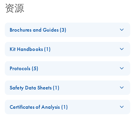
资源
Brochures and Guides (3)
QIAwave Kit –
EN
Download
PDF
(2MB)
Kit Handbooks (1)
interactive product
profile
QIAwave DNA
EN
Download
PDF
(412.7KB)
Protocols (5)
Blood & Tissue
QIAwave Kit Go
EN
Download
PDF
(161.1KB)
Handbook
Greener Fact Sheet
How to recycle
EN
Download
PDF
(146.3KB)
Safety Data Sheets (1)
purification kit
This fact sheet explains the inclusion of QIAwave Kits in
components
our Go Greener program.
Safety Data Sheets
EN
Step up your sustainability by recycling your labware. This
Certificates of Analysis (1)
QIAwave Kit
EN
Download
handy guide will show you how to quickly and easily
Download Safety Data Sheets for QIAGEN product
PDF
(136.8KB)
Infographic
Certificates of Analysis
recycle kit components and reduce plastic waste in your
components.
EN
lab.