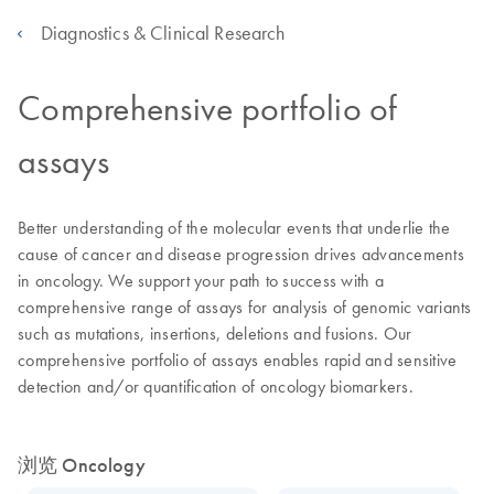
Diagnostics & Clinical Research
Comprehensive portfolio of
assays
Better understanding of the molecular events that underlie the
cause of cancer and disease progression drives advancements
in oncology. We support your path to success with a
comprehensive range of assays for analysis of genomic variants
such as mutations, insertions, deletions and fusions. Our
comprehensive portfolio of assays enables rapid and sensitive
detection and/or quantification of oncology biomarkers.
浏览 Oncology