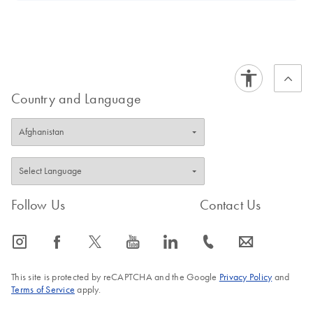
Country and Language
Follow Us
Contact Us
icon_0065_instagram-s
icon_0064_facebook-s
icon_0340_cc_gen_x-s
icon_0077_youtube-s
icon_0066_linkedin-s
icon_0072_phone-s
icon_0063_envelope-s
This site is protected by reCAPTCHA and the Google
Privacy Policy
and
Terms of Service
apply.