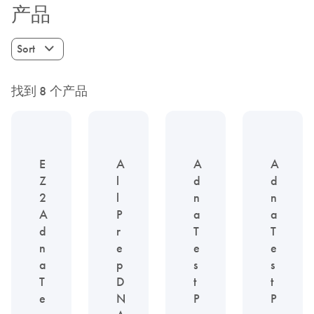
产品
Sort
找到 8 个产品
E
A
A
A
Z
l
d
d
2
l
n
n
A
P
a
a
d
r
T
T
n
e
e
e
a
p
s
s
T
D
t
t
e
N
P
P