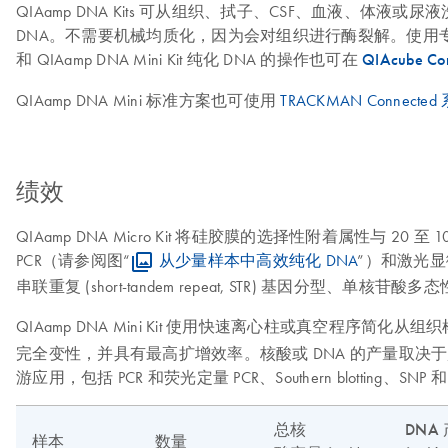
QIAamp DNA Kits 可从组织、拭子、CSF、血
DNA。不需要机械均质化，因为会对组织进行酶裂解。使用专用的 QIAamp DN
和 QIAamp DNA Mini Kit 纯化 DNA 的操作也可在
QIAcube Co
QIAamp DNA Mini 标准方案也可使用
TRACKMAN Connected
绩效
QIAamp DNA Micro Kit 将硅胶膜的选择性附着属性与 20
PCR（请参阅图“
从少量样本中高效纯化 DNA
”）和激光显微切割
串联重复 (short-tandem repeat, STR) 基因分型、单核苷酸多态性 
QIAamp DNA Mini Kit 使用快速离心柱或真空程序简化从组
完全变性，并具有最高扩增效率。核酸或 DNA 的产量取决于起始材料（请参
游应用，包括 PCR 和荧光定量 PCR、Southern blotting、
总核
DNA
样本
数量