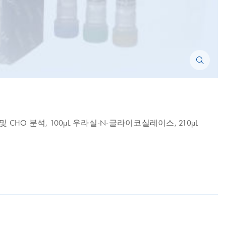
대조물질 및 CHO 분석, 100µL 우라실-N-글라이코실레이스, 210µL