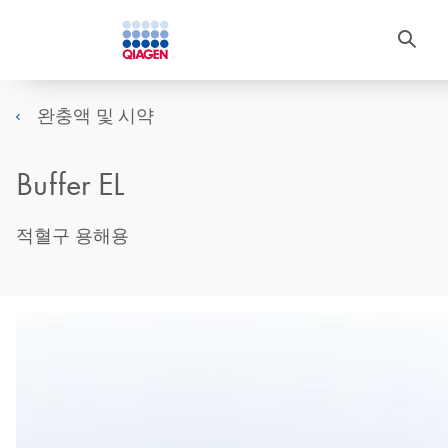
완충액 및 시약
Buffer EL
적혈구 용해용