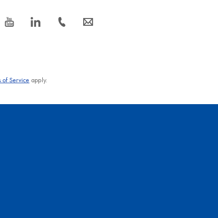
icon_0077_youtube-s
icon_0066_linkedin-s
icon_0072_phone-s
icon_0063_envelope-s
 of Service
apply.