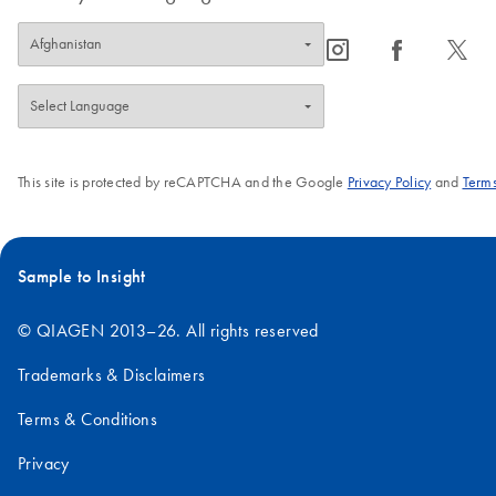
icon_0065_instagram-s
icon_0064_facebook-s
icon_0340_cc_gen_x-s
This site is protected by reCAPTCHA and the Google
Privacy Policy
and
Terms
Sample to Insight
© QIAGEN 2013–26. All rights reserved
Trademarks & Disclaimers
Terms & Conditions
Privacy