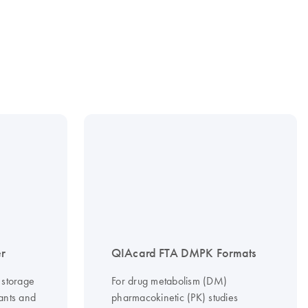
er
QIAcard FTA DMPK Formats
, storage
For drug metabolism (DM)
lants and
pharmacokinetic (PK) studies