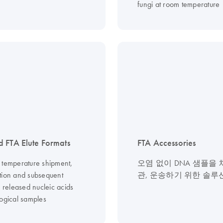
fungi at room temperature
 FTA Elute Formats
FTA Accessories
 temperature shipment,
오염 없이 DNA 샘플을 
tion and subsequent
관, 운송하기 위한 솔루
f released nucleic acids
logical samples