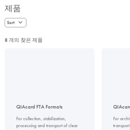
제품
Sort
8 개의 찾은 제품
QIAcard FTA Formats
QIAcar
For collection, stabilization,
For archi
processing and transport of clear
transport