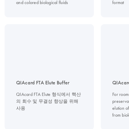
and colored biological fluids
format
QIAcard FTA Elute Buffer
QIAcard
QIAcard FTA Elute 형식에서 핵산
For room
의 회수 및 무결성 향상을 위해
preserva
사용
elution o
from bio