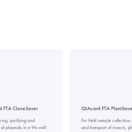
d FTA CloneSaver
QIAcard FTA PlantSav
ving, purifying and
For field sample collection
 of plasmids in a 96-well
and transport of insects, p