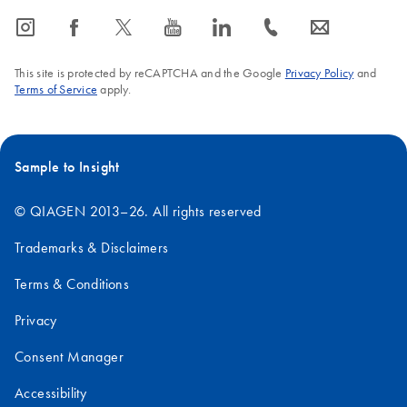
icon_0065_instagram-s
icon_0064_facebook-s
icon_0340_cc_gen_x-s
icon_0077_youtube-s
icon_0066_linkedin-s
icon_0072_phone-s
icon_0063_envelope-s
This site is protected by reCAPTCHA and the Google
Privacy Policy
and
Terms of Service
apply.
Sample to Insight
© QIAGEN 2013–26. All rights reserved
Trademarks & Disclaimers
Terms & Conditions
Privacy
Consent Manager
Accessibility