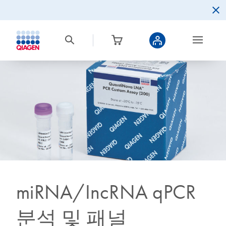
miRNA/IncRNA qPCR
분석 및 패널