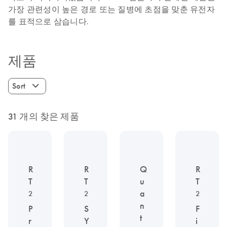
가장 관련성이 높은 경로 또는 질병에 초점을 맞춘 유전자
를 표적으로 삼습니다.
제품
Sort
31 개의 찾은 제품
R
R
Q
R
T
T
u
T
a
2
2
2
n
P
S
F
t
r
Y
i