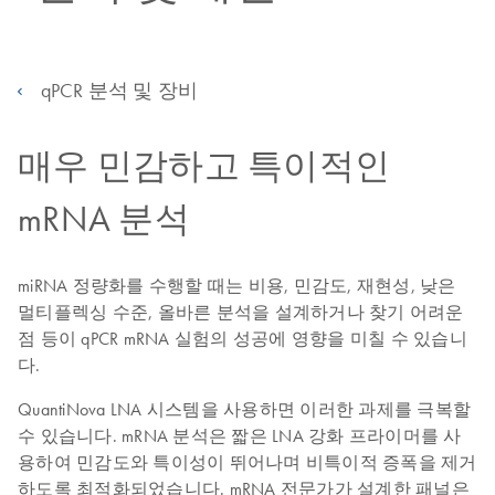
qPCR 분석 및 장비
매우 민감하고 특이적인
mRNA 분석
miRNA 정량화를 수행할 때는 비용, 민감도, 재현성, 낮은
멀티플렉싱 수준, 올바른 분석을 설계하거나 찾기 어려운
점 등이 qPCR mRNA 실험의 성공에 영향을 미칠 수 있습니
다.
QuantiNova LNA 시스템을 사용하면 이러한 과제를 극복할
수 있습니다. mRNA 분석은 짧은 LNA 강화 프라이머를 사
용하여 민감도와 특이성이 뛰어나며 비특이적 증폭을 제거
하도록 최적화되었습니다. mRNA 전문가가 설계한 패널은