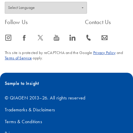
Follow Us
Contact Us
icon_0065_instagram-s
icon_0064_facebook-s
icon_0340_cc_gen_x-s
icon_0077_youtube-s
icon_0066_linkedin-s
icon_0072_phone-s
icon_0063_envelope-s
This site is protected by reCAPTCHA and the Google
Privacy Policy
and
Terms of Service
apply.
Sample to Insight
© QIAGEN 2013–26. All rights reserved
Trademarks & Disclaimers
Terms & Conditions