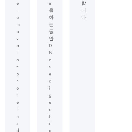
e
n
합
r
을
니
e
하
다
m
는
o
동
v
안
a
D
l
N
o
a
f
s
p
e
r
d
o
i
t
g
e
e
i
s
n
t
s
i
d
o