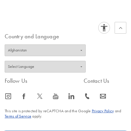
Country and Language
Follow Us
Contact Us
icon_0065_instagram-s
icon_0064_facebook-s
icon_0340_cc_gen_x-s
icon_0077_youtube-s
icon_0066_linkedin-s
icon_0072_phone-s
icon_0063_envelope-s
This site is protected by reCAPTCHA and the Google
Privacy Policy
and
Terms of Service
apply.