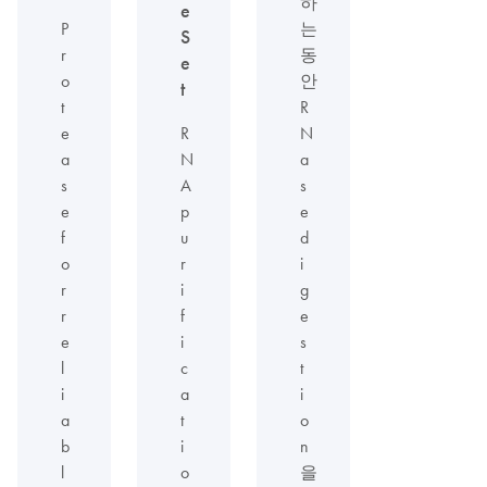
하
e
P
는
S
r
동
e
o
안
t
t
R
e
R
N
a
N
a
s
A
s
e
p
e
f
u
d
o
r
i
r
i
g
r
f
e
e
i
s
l
c
t
i
a
i
a
t
o
b
i
n
l
o
을