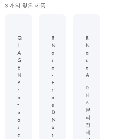
3 개의 찾은 제품
Q
R
R
I
N
N
A
a
a
G
s
s
E
e
e
N
-
A
P
F
D
r
r
N
o
e
A
t
e
분
e
D
리
a
N
정
s
a
제
e
s