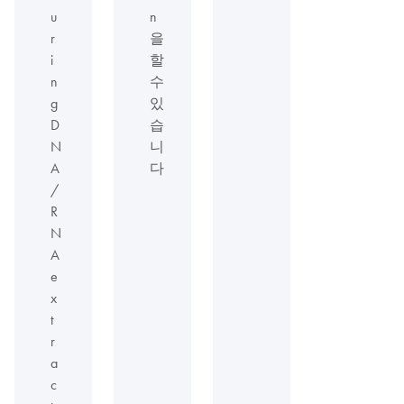
u
n
r
을
i
할
n
수
g
있
D
습
N
니
A
다
/
R
N
A
e
x
t
r
a
c