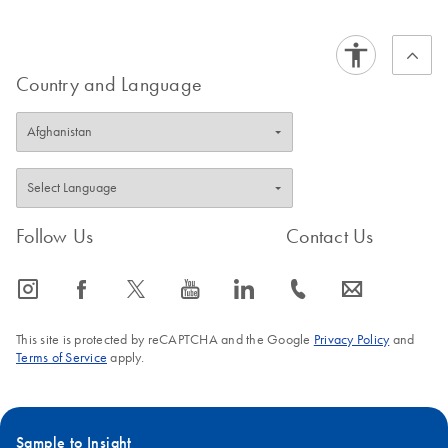
Country and Language
Follow Us
Contact Us
icon_0065_instagram-s
icon_0064_facebook-s
icon_0340_cc_gen_x-s
icon_0077_youtube-s
icon_0066_linkedin-s
icon_0072_phone-s
icon_0063_envelope-s
This site is protected by reCAPTCHA and the Google
Privacy Policy
and
Terms of Service
apply.
Sample to Insight