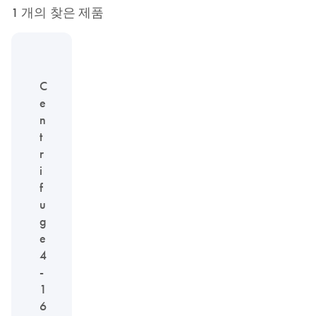
1 개의 찾은 제품
C
e
n
t
r
i
f
u
g
e
4
-
1
6