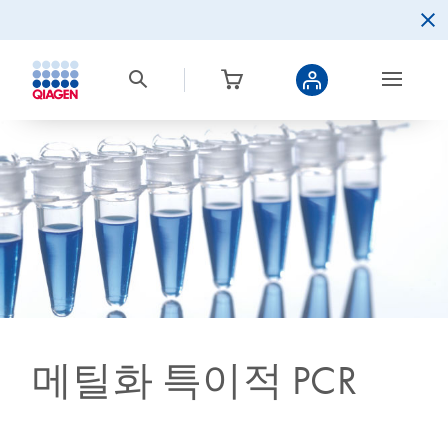
메틸화 특이적 PCR