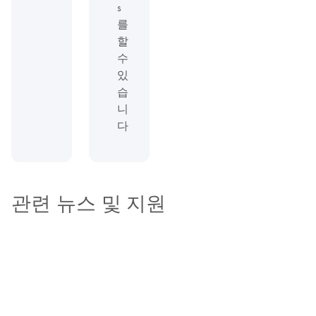
s
를
할
수
있
습
니
다
관련 뉴스 및 지원