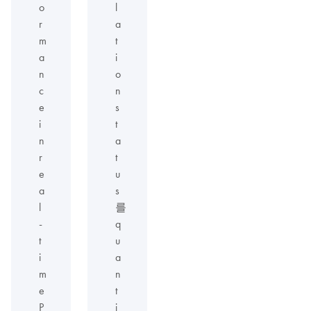
o
l
r
a
m
t
a
i
n
o
c
n
e
s
i
t
n
a
r
t
e
u
a
s
l
를
-
q
t
u
i
a
m
n
e
t
P
i