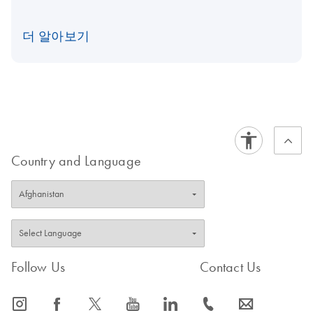
더 알아보기
Country and Language
Follow Us
Contact Us
icon_0065_instagram-s
icon_0064_facebook-s
icon_0340_cc_gen_x-s
icon_0077_youtube-s
icon_0066_linkedin-s
icon_0072_phone-s
icon_0063_envelope-s