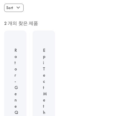
Sort
2 개의 찾은 제품
R
E
o
p
t
i
o
T
r
e
-
c
G
t
e
M
n
e
e
t
Q
h