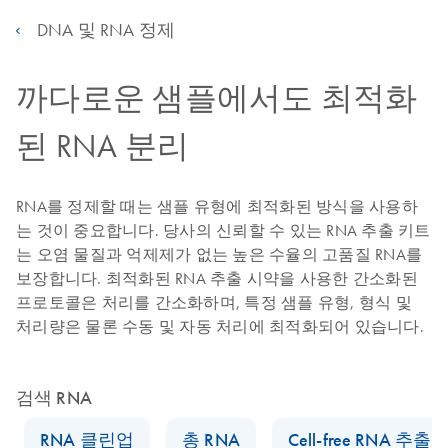
DNA 및 RNA 정제
까다로운 샘플에서도 최적화
된 RNA 분리
RNA를 정제할 때는 샘플 유형에 최적화된 방식을 사용하
는 것이 중요합니다. 당사의 신뢰할 수 있는 RNA 추출 키트
는 오염 물질과 억제제가 없는 높은 수율의 고품질 RNA를
보장합니다. 최적화된 RNA 추출 시약을 사용한 간소화된
프로토콜은 처리를 간소화하며, 특정 샘플 유형, 형식 및
처리량은 물론 수동 및 자동 처리에 최적화되어 있습니다.
검색 RNA
RNA 클린업
총 RNA
Cell-free RNA 추출