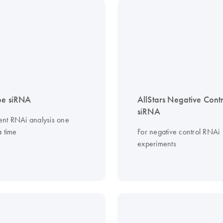
be siRNA
AllStars Negative Cont
siRNA
ient RNAi analysis one
a time
For negative control RNAi
experiments