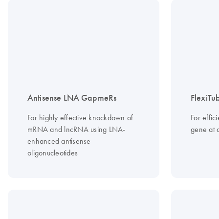
Antisense LNA GapmeRs
FlexiTu
For highly effective knockdown of
For effic
mRNA and lncRNA using LNA-
gene at 
enhanced antisense
oligonucleotides