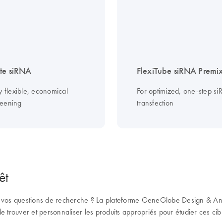
ate siRNA
FlexiTube siRNA Premi
y flexible, economical
For optimized, one-step s
eening
transfection
êt
vos questions de recherche ? La plateforme GeneGlobe Design & Anal
 de trouver et personnaliser les produits appropriés pour étudier ces ci