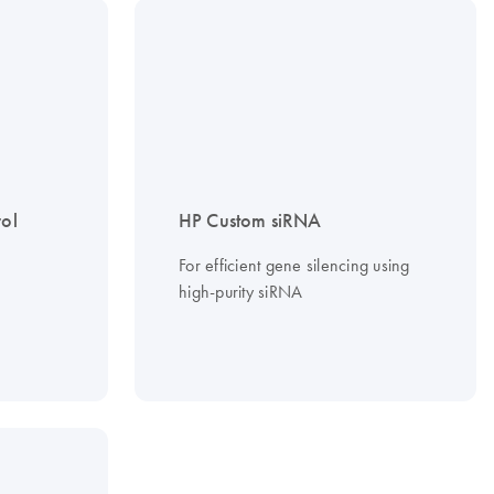
rol
HP Custom siRNA
For efficient gene silencing using
high-purity siRNA