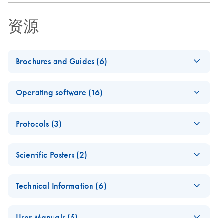
资源
Brochures and Guides (6)
EZ2 Connect Fx
EN
Download
PDF
(5.9MB)
Operating software (16)
Instrument:
Simplicity Safety
E
EZ2
ZIP
Speed
Log in to download
Protocols (3)
(312.5MB)
N
Connect
Get the most out of every sample with ultra-efficient
Software
Comparison of two
nucleic acid extraction on EZ2 Connect Fx
EN
Download
PDF
(350.8KB)
Software v1.3.0, Standard Protocol Package
Scientific Posters (2)
DNA extraction
v13 (latest version)
platforms for use in
Development of a
EN
Download
PDF
(1.8MB)
forensic casework
EZ2 Connect-
EN
Download
PDF
(248.3KB)
Technical Information (6)
new automated
Note:
Unzip the folder prior to installation on the EZ2
applications: EZ2
compatible kits at a
EZ2® Connect Fx
Connect instrument, and install the *.ez2u file only.
Connect Fx versus
glance
Online Availability
EN
Download
PDF
(32.4KB)
sexual assault
For more information on the installation process, please
AutoMate Express
User Manuals (5)