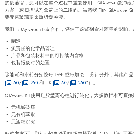
的废液管，您可以在整个过程中重复使用。QIAwave 缓冲液
方案，或扫描试剂盒盖上的二维码。虽然我们的 QIAwave
要无菌玻璃瓶来重组缓冲液。
我们与 My Green Lab 合作，评估了该试剂盒对环境的影响。
• 制造
• 负责任的化学品管理
• 产品和包装材料中的可持续内含物
• 包装报废时的处置
除能耗和水耗分别按每 kWh 或每加仑 1 分计分外，其他产品均按 1-1
50
/
250
和 UK
50
/
250
”）。
QIAwave Kit 使用硅胶型离心柱进行纯化，大多数样本可直
• 无机械破坏
• 无有机萃取
• 无酒精沉淀
标准方案可让您从动物血液和组织中提取总 DNA。我们还开