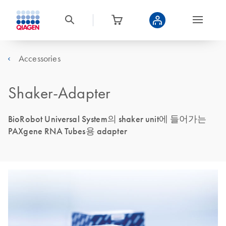
Accessories
Shaker-Adapter
BioRobot Universal System의 shaker unit에 들어가는
PAXgene RNA Tubes용 adapter