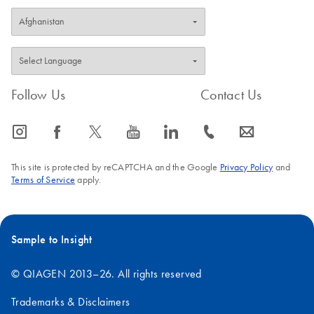
Follow Us
Contact Us
icon_0065_instagram-s
icon_0064_facebook-s
icon_0340_cc_gen_x-s
icon_0077_youtube-s
icon_0066_linkedin-s
icon_0072_phone-s
icon_0063_envelope-s
This site is protected by reCAPTCHA and the Google
Privacy Policy
and
Terms of Service
apply.
Sample to Insight
© QIAGEN 2013–26. All rights reserved
Trademarks & Disclaimers