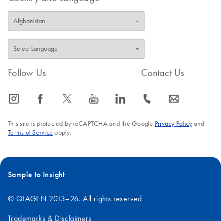
Follow Us
Contact Us
icon_0065_instagram-s
icon_0064_facebook-s
icon_0340_cc_gen_x-s
icon_0077_youtube-s
icon_0066_linkedin-s
icon_0072_phone-s
icon_0063_envelope-s
This site is protected by reCAPTCHA and the Google
Privacy Policy
and
Terms of Service
apply.
Sample to Insight
© QIAGEN 2013–26. All rights reserved
Trademarks & Disclaimers