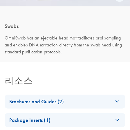
Swabs
OmniSwab has an ejectable head that facilitates oral sampling
and enables DNA extraction directly from the swab head using
standard purification protocols.
리소스
Brochures and Guides (2)
Comprehensive
EN
Download
PDF
(1.7MB)
Package Inserts (1)
Sample Collection
Portfolio