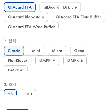
QIAcard FTA
QIAcard FTA Elute
QIAcard Bloodstain
QIAcard FTA Elute Buffer
QIAcard FTA Wash Buffer
형식
Classic
Mini
Micro
Gene
PlantSaver
DMPK-A
DMPK-B
DMPK-C
조각
25
100