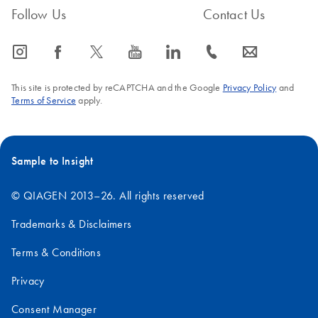
Follow Us
Contact Us
than Plants!
A reliable laboratory and field collection tool suitable for
icon_0065_instagram-s
icon_0064_facebook-s
icon_0340_cc_gen_x-s
icon_0077_youtube-s
icon_0066_linkedin-s
icon_0072_phone-s
icon_0063_envelope-s
use in plant phylogenetics and population genetics
This site is protected by reCAPTCHA and the Google
Privacy Policy
and
Terms of Service
apply.
Sample Collection
EN
Download
PDF
(108.6KB)
for Human
Identification
Decision Tree
Sample to Insight
What is your target molecule?
© QIAGEN 2013–26. All rights reserved
Trademarks & Disclaimers
Terms & Conditions
Privacy
Consent Manager