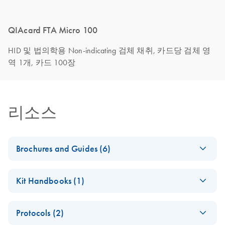
QIAcard FTA Micro 100
HID 및 법의학용 Non-indicating 검체 채취, 카드당 검체 영
역 1개, 카드 100장
리소스
Brochures and Guides (6)
Comprehensive
EN
Download
PDF
(1.7MB)
Kit Handbooks (1)
Sample Collection
Portfolio
QIAcard FTA Elute
EN
Download
PDF
(131.9KB)
DNA collection with FTA technology
Protocols (2)
Buffer Handbook