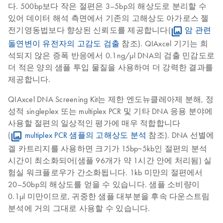
다. 500bp보다 작은 절편은 3–5bp의 해상도로 분리할 수
있어 데이터 해석 측면에서 기존의 고해상도 아가로스 젤
전기영동법보다 향상된 신뢰도를 제공합니다(
암 관련
돌연변이 유전자의 고감도 검출
참조). QIAxcel 기기는 희
석되지 않은 증폭 반응에서 0.1ng/µl DNA의 검출 민감도로
더 적은 양의 샘플 투입 물질을 사용하여 더 강력한 결과를
제공합니다.
QIAxcel DNA Screening Kit는 제한 엔도뉴클레아제 분해, 정
성적 singleplex 또는 multiplex PCR 및 기타 DNA 응용 분야에
사용할 절편의 일상적인 평가에 매우 적합합니다
(
multiplex PCR 샘플의 고해상도 분석
참조). DNA 선별에
겔 카트리지를 사용하면 크기가 15bp~5kb인 절편의 분석
시간이 최소화되어(샘플 96개가 약 1시간 안에 처리됨) 실
험실 워크플로우가 간소화됩니다. 1kb 미만의 절편에서
20–50bp의 해상도를 얻을 수 있습니다. 샘플 소비량이
0.1µl 미만이므로, 귀중한 샘플 대부분을 후속 다운스트림
분석에 거의 그대로 사용할 수 있습니다.