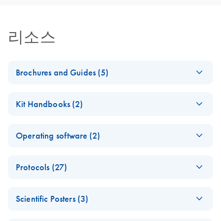
리소스
Brochures and Guides (5)
Assessing library
EN
Download
PDF
(980.9KB)
Kit Handbooks (2)
quality using high-
throughput
QIAxcel DNA
EN
Download
PDF
(1.2MB)
microfluidic
Operating software (2)
Handbook
electrophoresis
For automated analysis of DNA fragments using QIAxcel
QIAxcel
EN
Log in to download
ZIP
(85.6KB)
instruments
HLA Typing Using
Protocols (27)
EN
Download
ScreenGel
PDF
(2MB)
Olerup SSP Kits and
NGS
(EN) - High-
the QIAxcel
QIAxcel DNA
EN
Download
EN
Download
PDF
(617.5KB)
Profiles v2
PDF
(923.1KB)
Scientific Posters (3)
throughput
Advanced System
High-Sensitivity Kit
This release includes the first version of QIAxcel
processing of VNTR
Handbook
For analysis and typing of PCR products from different HLA
(EN) - Workflow for
ScreenGel NGS Profiles. These profiles are intended to