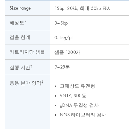
Size range
15bp–20kb, 최대 50kb 표시
해상도*
3–5bp
검출 한계
0.1ng/μl
5
카트리지당 샘플
샘플 1200개
†
9–25분
실행 시간
‡
응용 분야 영역
고해상도 유전형
VNTR, STR 등
gDNA 무결성 검사
NGS 라이브러리 검사