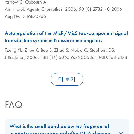
Yarrow C;
Osbourn A;
Antimicrob Agents Chemother;
2006;
50 (8):2732-40
2006
Aug
PMID:16870766
Autoregulation of the MisR/MisS two-component signal
transduction system in Neisseria meningitidis.
Tzeng YL;
Zhou X;
Bao S;
Zhao S;
Noble C;
Stephens DS;
J Bacteriol;
2006;
188 (14):5055-65
2006 Jul
PMID:16816178
더 보기
FAQ
What is the small band below my fragment of
interest on an agarose gel after DNA cleanup