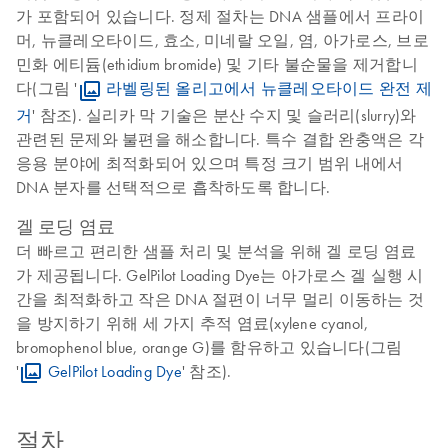
가 포함되어 있습니다. 정제 절차는 DNA 샘플에서 프라이
머, 뉴클레오타이드, 효소, 미네랄 오일, 염, 아가로스, 브로
민화 에티듐(ethidium bromide) 및 기타 불순물을 제거합니
다(그림 '
라벨링된 올리고에서 뉴클레오타이드 완전 제
거
' 참조). 실리카 막 기술은 분산 수지 및 슬러리(slurry)와
관련된 문제와 불편을 해소합니다. 특수 결합 완충액은 각
응용 분야에 최적화되어 있으며 특정 크기 범위 내에서
DNA 분자를 선택적으로 흡착하도록 합니다.
겔 로딩 염료
더 빠르고 편리한 샘플 처리 및 분석을 위해 겔 로딩 염료
가 제공됩니다. GelPilot Loading Dye는 아가로스 겔 실행 시
간을 최적화하고 작은 DNA 절편이 너무 멀리 이동하는 것
을 방지하기 위해 세 가지 추적 염료(xylene cyanol,
bromophenol blue, orange G)를 함유하고 있습니다(그림
'
GelPilot Loading Dye
' 참조).
절차