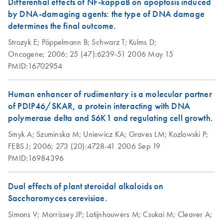
Differential effects of NF-kappaB on apoptosis induced
Kit (EN)
by DNA-damaging agents: the type of DNA damage
determines the final outcome.
Strozyk E;
Pöppelmann B;
Schwarz T;
Kulms D;
Oncogene;
2006;
25 (47):6239-51
2006 May 15
PMID:16702954
Human enhancer of rudimentary is a molecular partner
of PDIP46/SKAR, a protein interacting with DNA
polymerase delta and S6K1 and regulating cell growth.
Smyk A;
Szuminska M;
Uniewicz KA;
Graves LM;
Kozlowski P;
FEBS J;
2006;
273 (20):4728-41
2006 Sep 19
PMID:16984396
Dual effects of plant steroidal alkaloids on
Saccharomyces cerevisiae.
Simons V;
Morrissey JP;
Latijnhouwers M;
Csukai M;
Cleaver A;