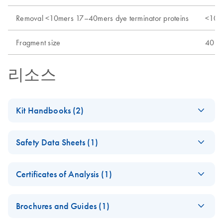
Removal <10mers 17–40mers dye terminator proteins
<10
Fragment size
40bp
리소스
Kit Handbooks (2)
QIAquick Nucleotide
EN
Download
PDF
(39KB)
Safety Data Sheets (1)
Removal Kit —
Important Note - (EN)
Safety Data Sheets
EN
Certificates of Analysis (1)
QIAquick Spin
EN
Download
Download Safety Data Sheets for QIAGEN product
PDF
(814.7KB)
Handbook
Certificates of Analysis
components.
EN
Brochures and Guides (1)