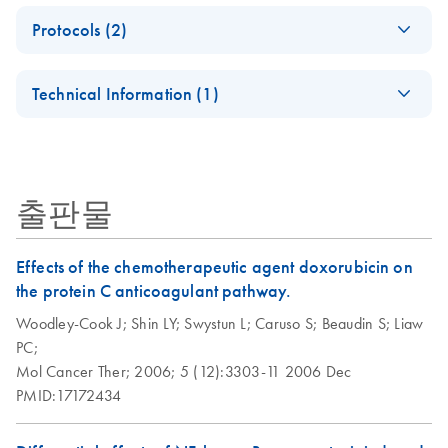
Spin Column Kits
EN
Download
PDF
(119KB)
Protocols (2)
Using 100%
Recycled Waste
Cleanup of
EN
Download
PDF
(45.4KB)
Tubes Go Greener
Technical Information (1)
nonradioactive
Fact Sheet
samples using the
Important Note:
This fact sheet explains the inclusion of the QIAquick
EN
Download
PDF
(45.7KB)
QIAquick
Collection Tubes
Nucleotide Removal Kit, the Ni-NTA Spin Kit, the DNeasy
Nucleotide Removal
Replacement
PowerSoil Pro Kit and the QIAamp Fast DNA Tissue Kit in
Kit
출판물
our Go Greener program.
QIAquick® Spin Columns can now be used on any
vacuum manifold with luer connectors, for example, the
Effects of the chemotherapeutic agent doxorubicin on
QIAvac 6S or QIAvac 24 with QIAvac Luer Adapters.
the protein C anticoagulant pathway.
This protocol is designed for removal of primers <10
Woodley-Cook J;
bases, enzymes, salts, and unincorporated nucleotides
Shin LY;
Swystun L;
Caruso S;
Beaudin S;
Liaw
PC;
from biotin-, or DIG-labeled DNA fragments and
Mol Cancer Ther;
oligonucleotides >17 nucleotides.
2006;
5 (12):3303-11
2006 Dec
PMID:17172434
QIAquick
EN
Download
PDF
(47.6KB)
Nucleotide Removal