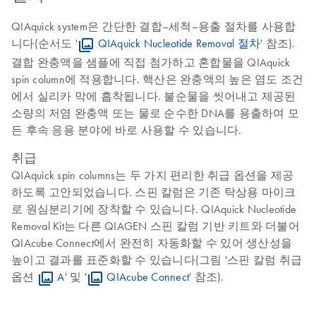
QIAquick system은 간단한 결합–세척–용출 절차를 사용합
니다(순서도 '
QIAquick Nucleotide Removal 절차
' 참조).
결합 완충액을 샘플에 직접 첨가하고 혼합물을 QIAquick
spin column에 적용합니다. 핵산은 완충액의 높은 염도 조건
에서 실리카 막에 흡착됩니다. 불순물을 씻어내고 제공된
소량의 저염 완충액 또는 물로 순수한 DNA를 용출하여 모
든 후속 응용 분야에 바로 사용할 수 있습니다.
취급
QIAquick spin columns는 두 가지 편리한 취급 옵션을 제공
하도록 고안되었습니다. 스핀 칼럼은 기존 탁상용 마이크
로 원심분리기에 장착할 수 있습니다. QIAquick Nucleotide
Removal Kit는 다른 QIAGEN 스핀 칼럼 기반 키트와 더불어
QIAcube Connect에서 완전히 자동화할 수 있어 생산성을
높이고 결과를 표준화할 수 있습니다(그림 '스핀 칼럼 취급
옵션
A
' 및 '
QIAcube Connect
' 참조).