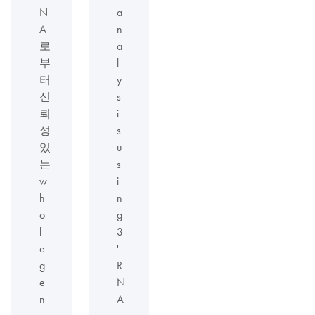
N
a
A
n
로
a
부
l
터
y
신
s
뢰
i
성
s
있
u
는
s
w
i
h
n
o
g
l
3
e
'
g
R
e
N
n
A