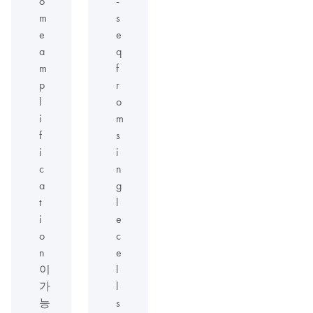
o
-
m
s
e
e
a
q
m
f
p
r
l
o
i
m
f
s
i
i
c
n
a
g
t
l
i
e
o
c
n
e
이
l
가
l
능
s