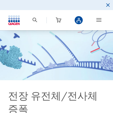
전장 유전체/전사체
증폭