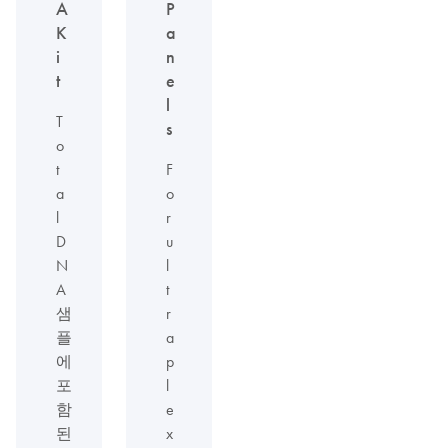
A
P
K
a
i
n
t
e
l
T
s
o
t
F
a
o
l
r
D
u
N
l
A
t
샘
r
플
a
에
p
포
l
함
e
된
x