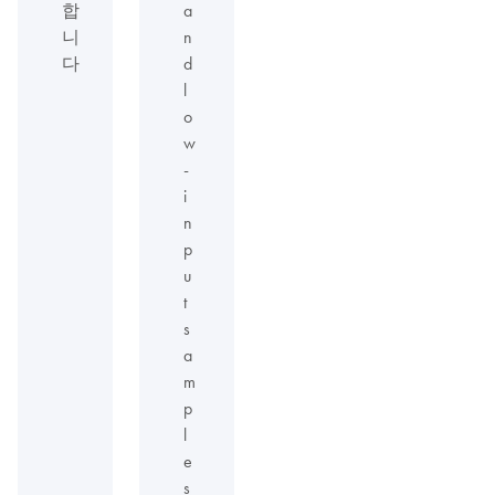
합
a
니
n
다
d
l
o
w
-
i
n
p
u
t
s
a
m
p
l
e
s