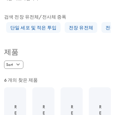
검색 전장 유전체/전사체 증폭
단일 세포 및 적은 투입
전장 유전체
전장
제품
Sort
6 개의 찾은 제품
R
R
R
R
E
E
E
E