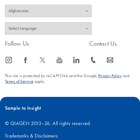
Follow Us
Contact Us
icon_0065_instagram-s
icon_0064_facebook-s
icon_0340_cc_gen_x-s
icon_0077_youtube-s
icon_0066_linkedin-s
icon_0072_phone-s
icon_0063_envelope-s
This site is protected by reCAPTCHA and the Google
Privacy Policy
and
Terms of Service
apply.
Sample to Insight
© QIAGEN 2013–26. All rights reserved
Trademarks & Disclaimers