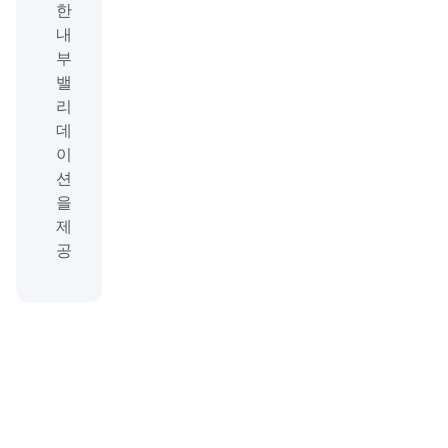
한
내
부
밸
리
데
이
션
을
제
공