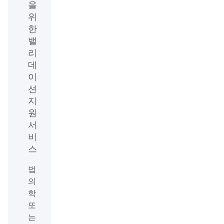
을
위
한
밸
리
데
이
션
지
원
서
비
스
법
의
학
또
는