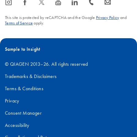
icon_0065_instagram-s
icon_0064_facebook-s
icon_0340_cc_gen_x-s
icon_0077_youtube-s
icon_0066_linkedin-s
icon_0072_phone-s
icon_0063_envelope-s
This site is protected by reCAPTCHA and the Google
Privacy Policy
and
Terms of Service
apply.
Sample to Insight
© QIAGEN 2013–26. All rights reserved
Trademarks & Disclaimers
Terms & Conditions
Privacy
Consent Manager
Accessibility