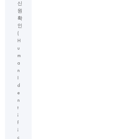
신
원
확
인
(
H
u
m
a
n
I
d
e
n
t
i
f
i
c