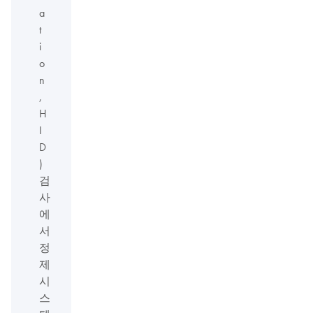
a
t
i
o
n
,
H
I
D
)
검
사
에
서
정
제
시
스