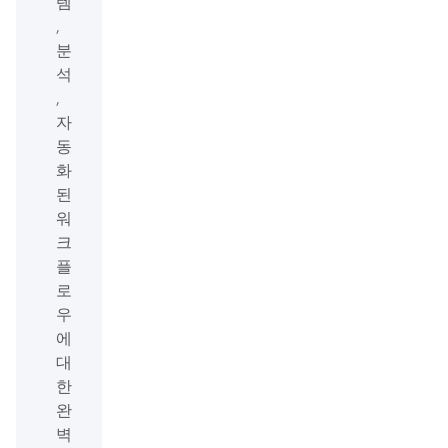
템
,
분
석
,
자
동
화
된
워
크
플
로
우
에
대
한
완
벽