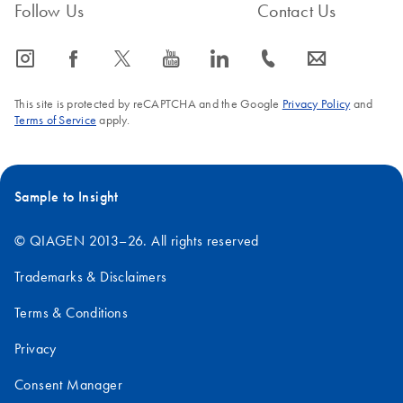
Follow Us
Contact Us
icon_0065_instagram-s
icon_0064_facebook-s
icon_0340_cc_gen_x-s
icon_0077_youtube-s
icon_0066_linkedin-s
icon_0072_phone-s
icon_0063_envelope-s
This site is protected by reCAPTCHA and the Google
Privacy Policy
and
Terms of Service
apply.
Sample to Insight
© QIAGEN 2013–26. All rights reserved
Trademarks & Disclaimers
Terms & Conditions
Privacy
Consent Manager