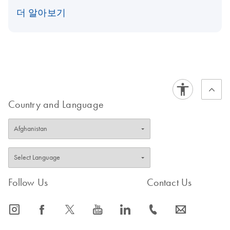
더 알아보기
Country and Language
Follow Us
Contact Us
icon_0065_instagram-s
icon_0064_facebook-s
icon_0340_cc_gen_x-s
icon_0077_youtube-s
icon_0066_linkedin-s
icon_0072_phone-s
icon_0063_envelope-s