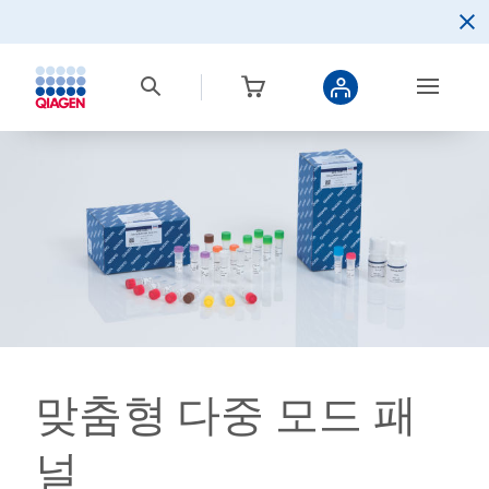
맞춤형 다중 모드 패
널