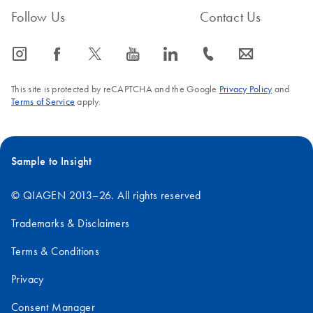
Follow Us
Contact Us
icon_0065_instagram-s
icon_0064_facebook-s
icon_0340_cc_gen_x-s
icon_0077_youtube-s
icon_0066_linkedin-s
icon_0072_phone-s
icon_0063_envelope-s
This site is protected by reCAPTCHA and the Google
Privacy Policy
and
Terms of Service
apply.
Sample to Insight
© QIAGEN 2013–26. All rights reserved
Trademarks & Disclaimers
Terms & Conditions
Privacy
Consent Manager