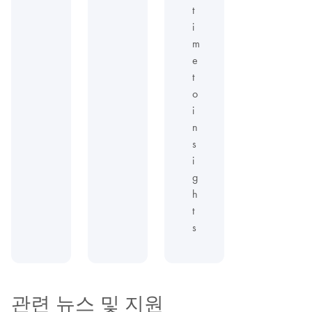
t
i
m
e
t
o
i
n
s
i
g
h
t
s
관련 뉴스 및 지원