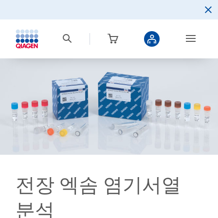
전장 엑솜 염기서열
분석