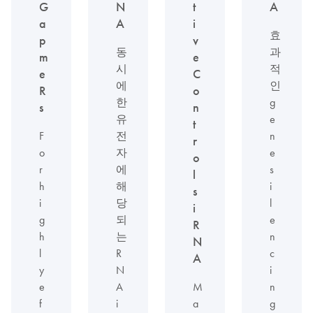
G
N
t
A
a
A
i
효
p
v
동
과
m
e
시
적
e
C
에
인
R
o
한
g
s
n
유
e
t
F
전
n
r
o
자
e
o
r
에
s
l
h
해
i
s
i
당
l
i
g
되
e
R
h
는
n
N
l
R
c
A
y
N
i
e
A
M
n
f
i
a
g