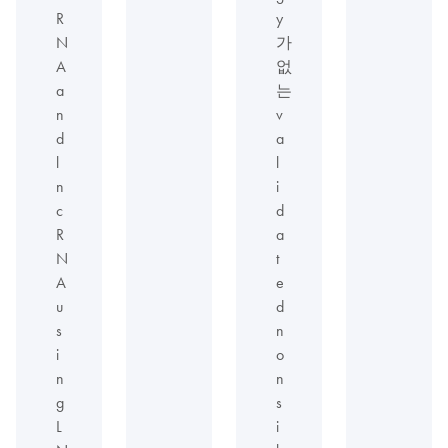
R
y
N
가
A
없
a
는
n
v
d
a
l
l
n
i
c
d
R
a
N
t
A
e
u
d
s
n
i
o
n
n
g
s
L
i