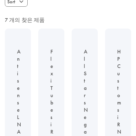
Sort
7 개의 찾은 제품
A
F
A
H
n
l
l
P
t
e
l
C
i
x
S
u
s
i
t
s
e
T
a
t
n
u
r
o
s
b
s
m
e
e
N
s
L
s
e
i
N
i
g
R
A
R
a
N