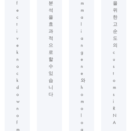
f
분
m
을
e
석
m
위
c
을
a
한
t
효
l
고
i
과
i
순
v
적
a
도
e
으
n
의
k
로
g
c
n
할
e
u
o
수
n
s
c
있
e
t
k
습
와
o
d
니
h
m
o
다
o
s
w
m
i
n
o
R
o
l
N
f
o
A
m
g