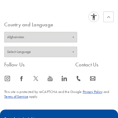
Country and Language
Follow Us
Contact Us
icon_0065_instagram-s
icon_0064_facebook-s
icon_0340_cc_gen_x-s
icon_0077_youtube-s
icon_0066_linkedin-s
icon_0072_phone-s
icon_0063_envelope-s
This site is protected by reCAPTCHA and the Google
Privacy Policy
and
Terms of Service
apply.