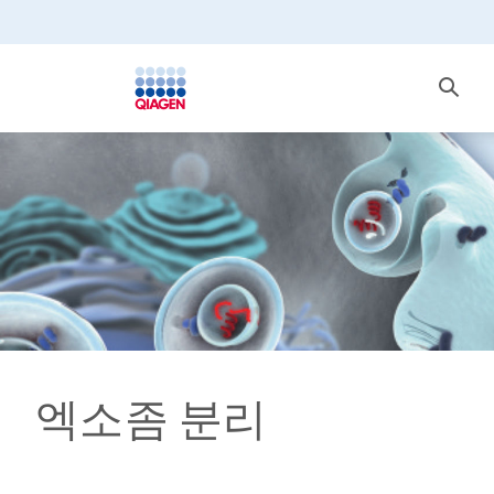
엑소좀 분리