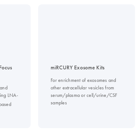
Focus
miRCURY Exosome Kits
For enrichment of exosomes and
 and
other extracellular vesicles from
sing LNA-
serum/plasma or cell/urine/CSF
samples
based