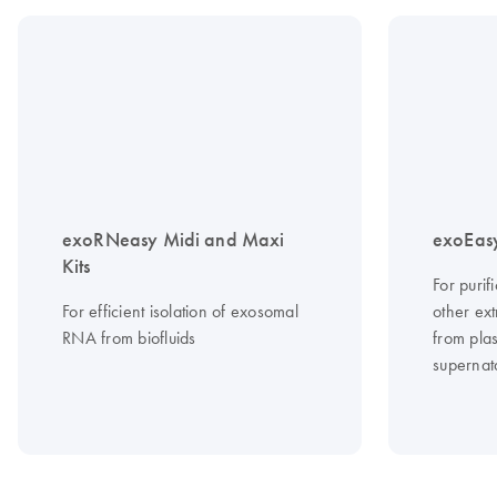
exoRNeasy Midi and Maxi
exoEasy
Kits
For puri
For efficient isolation of exosomal
other ext
RNA from biofluids
from pla
supernat