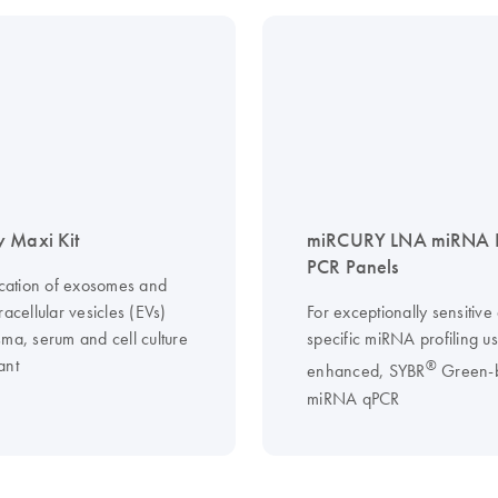
 Maxi Kit
miRCURY LNA miRNA 
PCR Panels
fication of exosomes and
racellular vesicles (EVs)
For exceptionally sensitive
sma, serum and cell culture
specific miRNA profiling u
ant
®
enhanced, SYBR
Green-
miRNA qPCR