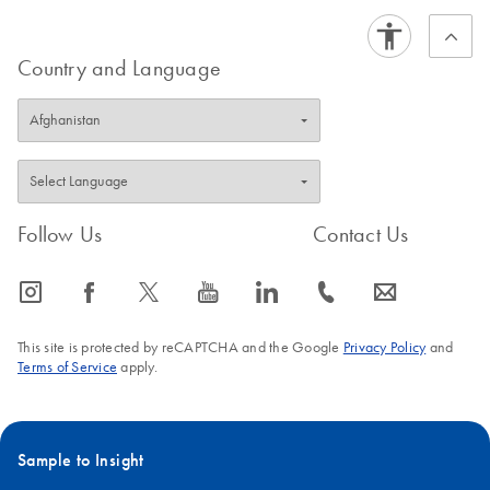
Country and Language
Follow Us
Contact Us
icon_0065_instagram-s
icon_0064_facebook-s
icon_0340_cc_gen_x-s
icon_0077_youtube-s
icon_0066_linkedin-s
icon_0072_phone-s
icon_0063_envelope-s
This site is protected by reCAPTCHA and the Google
Privacy Policy
and
Terms of Service
apply.
Sample to Insight