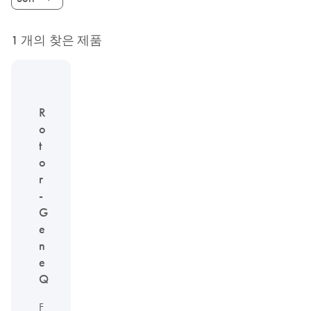
1 개의 찾은 제품
R
o
t
o
r
-
G
e
n
e
Q
F