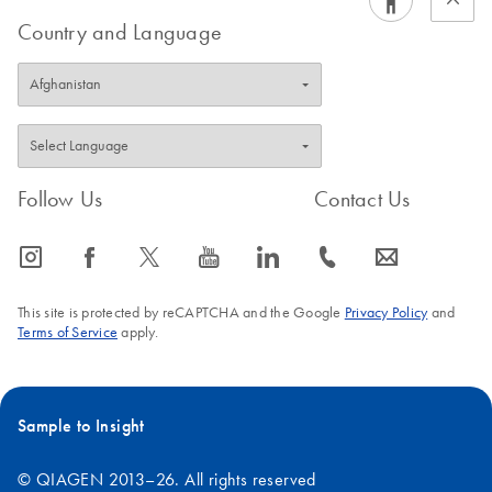
레오티드 합성, ssDNA 정량화, 라벨링 반응과
Country and Language
같은 다양한 실험 절차에서 필수입니다.
ssDNA 질량-분자 수 변환기가 사용될 수 있는
특정 응용 분야에 대해 자세히 알아보세요.
1.
올리고뉴클레오티드 합성: 올리고뉴
클레오티드는 PCR 프라이머, 유전자 합성 또
Follow Us
Contact Us
는 분자 프로브용으로 합성되는 짧은 염기서
열의 ssDNA입니다. 변환기를 사용하면
연구
자가 질량을 기준으로 합성된 ssDNA의 양을
icon_0065_instagram-s
icon_0064_facebook-s
icon_0340_cc_gen_x-s
icon_0077_youtube-s
icon_0066_linkedin-s
icon_0072_phone-s
icon_0063_envelope-s
분자 수로 결정하여 후속 실험 단계에 필요한
계산을 정확하게 수행할 수 있습니다.
This site is protected by reCAPTCHA and the Google
Privacy Policy
and
2.
ssDNA 정량화: dsDNA 정량화와 유사
Terms of Service
apply.
하게 변환기는 ssDNA 샘플의 농도를 식별하
는 데 도움을 줍니다. 이러한 작업은 존재하
는 ssDNA 양에 대한
정확한 지식이 필요한 혼
Sample to Insight
성화 실험, 라이게이션, 분자생물학 분석을
포함하여 다양한 응용 분야에 필수적입니다.
© QIAGEN 2013–26. All rights reserved
3.
라벨링 반응: 형광 라벨링 또는 방사성