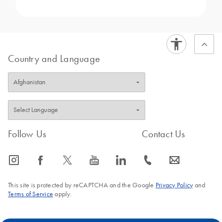
용액 희석 계산기는 일반적으로 원하는 농도
를 달성하기 위해 용액을 희석하는 작업이 포
함되는 응용 분야에서 사용됩니다. 이러한 계
산은 실험, 분석 또는 기타 생화학적 과정을
위해 특정 농도의 용액을 정확하게 준비하는
Country and Language
데 필요합니다.
다음은 계산기가 사용되는 구체적인 응용 분
야의 예입니다.
1.
샘플 준비: 분석 또는 다운스트림 분석에
필요한 최적의 농도를 달성하기 위해 생물학
Follow Us
Contact Us
적 샘플을 희석해야 하는 경우가 많습니다.
예를 들어
단백질이나 핵산을 정량화할 때 계
산기는 원하는 농도를 달성하는 데 필요한 원
icon_0065_instagram-s
icon_0064_facebook-s
icon_0340_cc_gen_x-s
icon_0077_youtube-s
icon_0066_linkedin-s
icon_0072_phone-s
icon_0063_envelope-s
액과 희석제의 양을 결정하는 데 도움이 됩니
다.
This site is protected by reCAPTCHA and the Google
Privacy Policy
and
2.
시약 준비: 분자생물학 실험에서는 대부분
Terms of Service
apply.
특정 시약 농도로 준비해야 합니다. 계산기는
효소, 완충액, 염료 또는 기질 등 시약의 원하