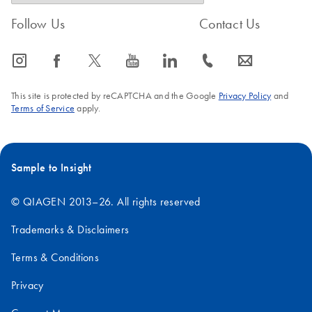
1.
프라이머 설계: PCR 또는 기타 DNA 증폭
Follow Us
Contact Us
기술에서는 프라이머가 특정 표적 염기서열
에 결합되도록 설계됩니다. 변환기는 표적 염
기서열의
역상보를 얻는 데 사용되며, 역상보
icon_0065_instagram-s
icon_0064_facebook-s
icon_0340_cc_gen_x-s
icon_0077_youtube-s
icon_0066_linkedin-s
icon_0072_phone-s
icon_0063_envelope-s
는 상보성 결합 영역이 있는 적절한 프라이머
를 설계하는 데 도움이 됩니다.
This site is protected by reCAPTCHA and the Google
Privacy Policy
and
Terms of Service
apply.
2.
핵산 조작: 연구자는 DNA 또는 RNA
염기
서열을 다룰 때 혼성화 또는 기타 실험을 위
해 상보적인 염기서열을 생성해야 하는 경우
Sample to Insight
가 많습니다. 변환기를 사용하면 다양한 분자
생물학 기술에 유용한 역상보를 빠르고 정확
© QIAGEN 2013–26. All rights reserved
하게 생성할 수 있습니다.
Trademarks & Disclaimers
3.
염기서열 분석: 뉴클레오티드 서열은 유전
Terms & Conditions
자 식별, 염기서열 비교 또는 모티프 검색과
같은 다양한 목적으로 광범위하게 분석됩니
Privacy
다. 계산기는
염기서열의 역상보를 얻는 데
사용되며, 이를 통해 연구자는 상보성 영역을