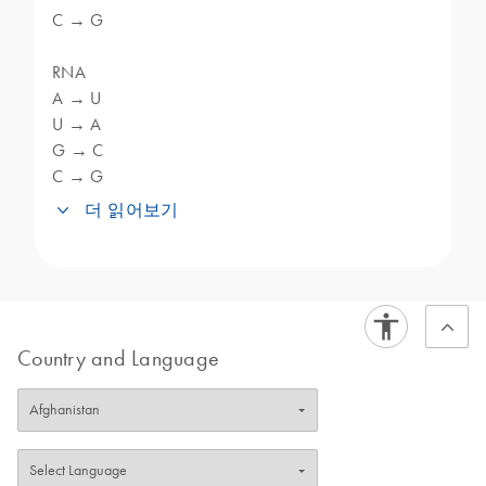
C → G
RNA
A → U
U → A
G → C
C → G
더 읽어보기
역상보 변환기는 DNA 또는 RNA 염기서열을
조작하고 분석하는 응용 분야에서 많이 사용
됩니다. 지정된 뉴클레오티드 염기서열의 역
상보를 얻는 데 주로 사용됩니다. 역상보는
원래의 염기서열을 역전하고 각 뉴클레오티
Country and Language
드를 상보성 염기로 대체하여 형성된 염기서
열입니다.
다음은 변환기가 일반적으로 사용되는 구체
적인 응용 분야의 예입니다.