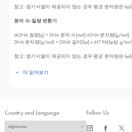
참고: 염기서열이 제공되지 않는 경우 평균 분자량은 bp당 617.96[g/m
분자 수-질량 변환기
dsDNA 질량[g] = DNA 분자 수[mol] xDNA 분자량[g/mol]
DNA 분자량[g/mol] = (DNA 길이[bp] x 617.96[bp당 g/mol])
참고: 염기서열이 제공되지 않는 경우 평균 분자량은 bp당 617.96[g/m
더 읽어보기
이 변환기는 질량을 기반으로 DNA 샘플을 정량화하고
염기서열 분석, 클로닝, 유전자 발현 분석과 같은 
다음은 dsDNA 질량-분자 수 변환기를 사용할 수 
1.
DNA 정량화: 많은 실험에서 샘플 내 DNA
Country and Language
Follow Us
움이 됩니다.
2.
PCR 및 qPCR: 중합효소 연쇄 반응(PCR)은
icon_0065_instagram-s
icon_0064_facebook-s
icon_0340_cc_gen_x-s
다.
변환기는 시작 템플릿으로 사용하거나 절대 정량화