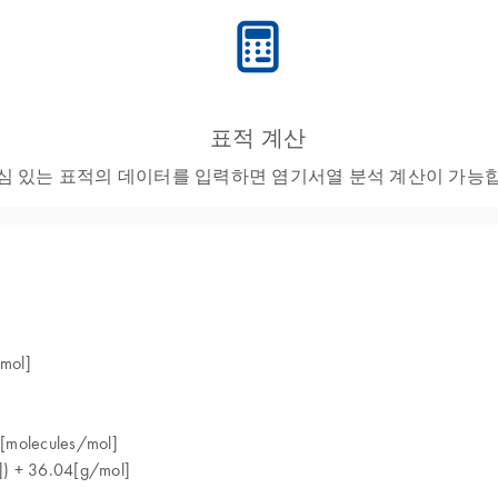
icon_0330_cc_gen_calculator-s
표적 계산
심 있는 표적의 데이터를 입력하면 염기서열 분석 계산이 가능
mol]
molecules/mol]
 + 36.04[g/mol]