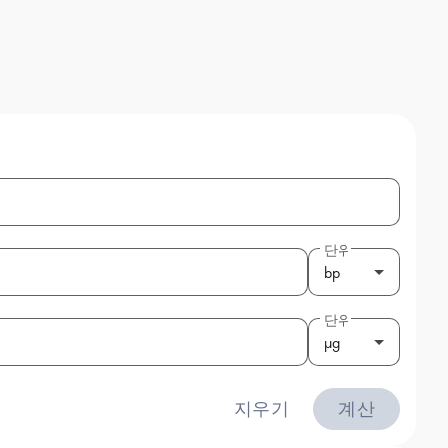
단위
bp
단위
μg
지우기
계산