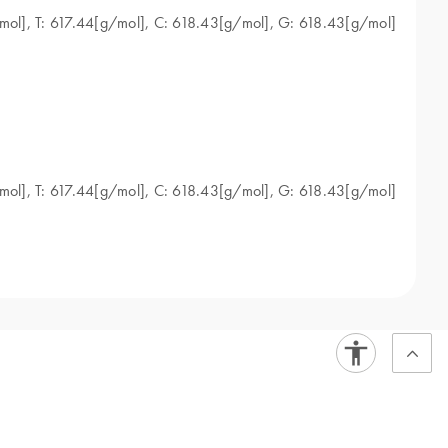
4[g/mol], C: 618.43[g/mol], G: 618.43[g/mol]
4[g/mol], C: 618.43[g/mol], G: 618.43[g/mol]
니다. 이러한 변환은 중합효소 연쇄 반응(PCR), DNA
DNA 질량을 기반으로
분자 내 DNA의 양을 계산하는 데 도
PCR)을 사용하면 DNA 또는 RNA 표적을 정량화할 수 있습니
게 측정할 수 있습니다.