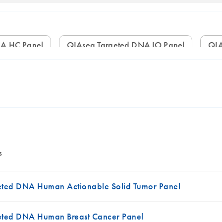
NA HC Panel
QIAseq Targeted DNA IO Panel
Q
s
ted DNA Human Actionable Solid Tumor Panel
eted DNA Human Breast Cancer Panel