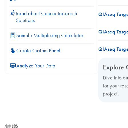
icon_0117_cc_gen_cancer-s
Read about Cancer Research
QIAseq Targ
Solutions
QIAseq Targ
icon_0330_cc_gen_calculator-s
Sample Multiplexing Calculator
QIAseq Targ
icon_0312_cc_gen_touch-s
Create Custom Panel
icon_0078_cc_gen_analysis-s
Analyze Your Data
Explore 
Dive into o
for your res
project.
特徴