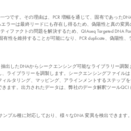
な問題の一つです。その理由は、PCR 増幅を通じて、固有であった
じるエラーは最終リードにも存在し得るため、偽陽性と真の変異
ーティファクトの問題を解決するため、QIAseq Targeted DNA
有性を維持することが可能になり、PCR duplicate、偽陽
フローは約9時間で、抽出したDNAからシークエンシング可能なライブラ
し、ライブラリーを調製します。シークエンシングファイルは
ードをフィルタリング、マッピング、アラインメントするステッ
きます。出力されたデータは、弊社のデータ解釈ツールQCI
リケーションとサンプル種に対応しており、様々なDNA 変異を検出できます