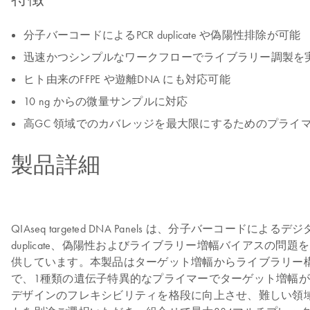
分子バーコードによるPCR duplicate や偽陽性排除が可能
迅速かつシンプルなワークフローでライブラリー調製を
ヒト由来のFFPE や遊離DNA にも対応可能
10 ng からの微量サンプルに対応
高GC 領域でのカバレッジを最大限にするためのプライマーデ
製品詳細
QIAseq targeted DNA Panels は、分子バ
duplicate、偽陽性およびライブラリー増幅バイアスの問
供しています。本製品はターゲット増幅からライブラリー構築に必要
で、1種類の遺伝子特異的なプライマーでターゲット増幅が可
デザインのフレキシビリティを格段に向上させ、難しい領