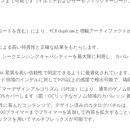
クスまで可能です（イルミナおよびサーモフィッシャーシーク
ドを含む）により、PCR duplicateと増幅アーティファ
による高い特異性と正確な結果をもたらします。
Panelsのワークフローは、シークエンシングキャパシティーを最大限に
DNA 変異を高い信頼性で同定できるように最適化されていま
的なコード領域のインデルに対して90%以上の感度で検出可能で、
は、ユニークなプライマーデザインアルゴリズム（SPE法）により、通
を100%カバーします（図：GCリッチなゲノム領域のカバレッジ 
anels は、柔軟性に富んだコンテンツで、デザイン済みのカタロ
100プライマーまでプライマーを追加して内容を拡大するこ
ンデックスを用いてマルチプレックスが可能です。