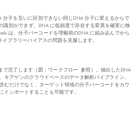
DNA 分子を互いに区別できない同じDNA 分子に変えるからで
の識別ができず、DNA に低頻度で存在する変異を確実に検
 Panels は、分子バーコードを増幅前のDNA に組み込んでから
性、ライブラリーバイアスの問題を克服します。
リー調製まで完了します（図：ワークフロー 参照）。抽出したDNA
、キアゲンのクラウドベースのデータ解析パイプライン、
プを含むだけでなく、ターゲット領域の分子バーコードをカウ
 にインポートすることも可能です。
。