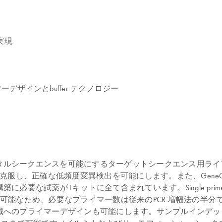
実現
ザインとbuffer テクノロジー
ーコードによるデジタルシークエンスを可能にするターゲットシークエン
題を克服し、正確な低頻度変異検出を可能にします。また、Gene
な試薬が1キットに全て含まれています。Single primer 
能なため、必要なプライマー数は従来のPCR 増幅法の半分で
域へのプライマーデザインも可能にします。サンプルインデッ