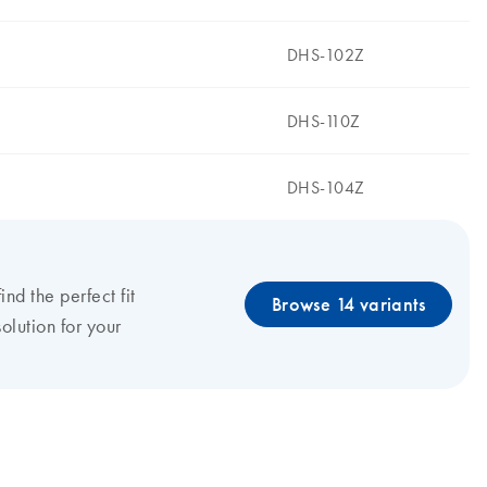
DHS-102Z
DHS-110Z
DHS-104Z
find the perfect fit
Browse 14 variants
olution for your