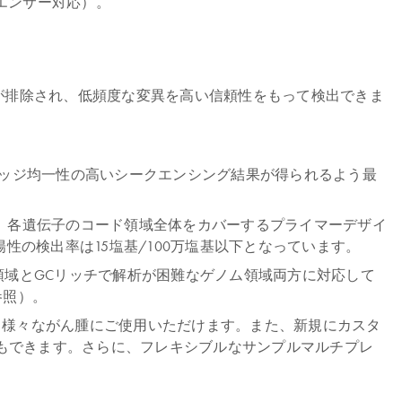
エンサー対応）。
クトが排除され、低頻度な変異を高い信頼性をもって検出できま
利用し、カバレッジ均一性の高いシークエンシング結果が得られるよう最
す。各遺伝子のコード領域全体をカバーするプライマーデザイ
偽陽性の検出率は15塩基/100万塩基以下となっています。
常のゲノム領域とGCリッチで解析が困難なゲノム領域両方に対応して
参照）。
グパネルは、様々ながん腫にご使用いただけます。また、新規にカスタ
ともできます。さらに、フレキシブルなサンプルマルチプレ