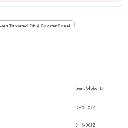
IAseq Targeted DNA Booster Panel
GeneGlobe ID
DHS-101Z
DHS-001Z