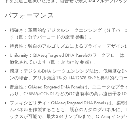
トを別途ご選択いただき、組合せで最大384マルチプレッ
パフォーマンス
精確さ：革新的なデジタルシークエンシング（分子バーコー
す（図：分子バーコードの原理 参照）。
特異性：独自のアルゴリズムによるプライマーデザイン
Uniformity：QIAseq Targeted DNA 
適化されています（図：Uniformity 参照）。
感度：デジタルDNA シークエンシング法は、低頻度な
ンの場合、アリル頻度1% の NA12878 SNPと典型
普遍性：QIAseq Targeted DNA Panels
おり、CEBPAやCCND1などのGC含有率の高い遺伝子
フレキシビリティ：QIAseq Targeted DNA P
ムパネルを作製することも、既存のカタログパネルに、
ックスが可能で、最大384サンプルまで、QIAseq イ