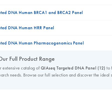
eted DNA Human BRCA1 and BRCA2 Panel
eted DNA Human HRR Panel
eted DNA Human Pharmacogenomics Panel
Our Full Product Range
ur extensive catalog of
QIAseq Targeted DNA Panel (12)
to 
earch needs. Browse our full selection and discover the ideal s