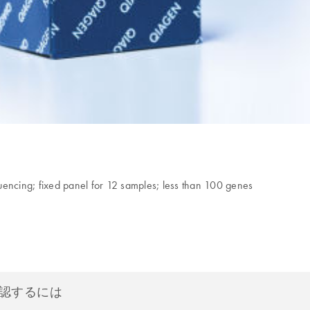
uencing; fixed panel for 12 samples; less than 100 genes
確認するには