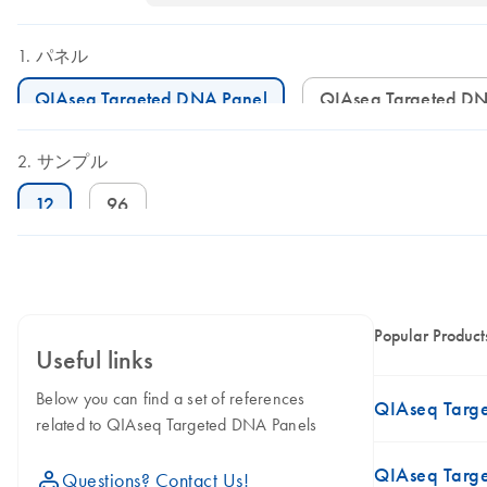
パネル
QIAseq Targeted DNA Panel
QIAseq Targeted D
サンプル
12
96
Popular Product
Useful links
Below you can find a set of references
QIAseq Targe
related to QIAseq Targeted DNA Panels
QIAseq Targ
icon_0071_person-s
Questions? Contact Us!