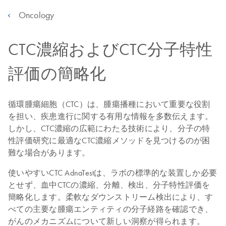
Oncology
CTC濃縮およびCTC分子特性
評価の簡略化
循環腫瘍細胞（CTC）は、腫瘍播種において重要な役割
を担い、疾患進行に関する有用な情報を多数伝えます。
しかし、CTC濃縮の広範にわたる技術により、分子の特
性評価研究に最適なCTC濃縮メソッドを見つけるのが困
難な場合があります。
使いやすいCTC AdnaTestは、ラボの標準的な装置しか必要
とせず、血中CTCの濃縮、分離、検出、分子特性評価を
簡略化します。柔軟なダウンストリーム検出により、す
べての主要な腫瘍エンティティの分子経路を確認でき、
がんのメカニズムについて新しい洞察が得られます。