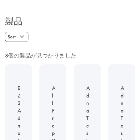
製品
Sort
8個の製品が見つかりました
E
A
A
A
Z
l
d
d
2
l
n
n
A
P
a
a
d
r
T
T
n
e
e
e
a
p
s
s