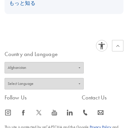
もっと知る
Country and Language
Follow Us
Contact Us
icon_0065_instagram-s
icon_0064_facebook-s
icon_0340_cc_gen_x-s
icon_0077_youtube-s
icon_0066_linkedin-s
icon_0072_phone-s
icon_0063_envelope-s
This site is protected by reCAPTCHA and the Google
Privacy Policy
and