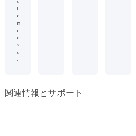
s
t
e
m
n
e
s
s
.
関連情報とサポート