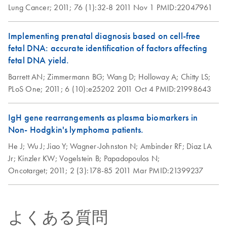
wild-type cfDNA down to 0.1% variant allele frequency.
Lung Cancer;
2011;
76 (1):32-8
2011 Nov 1
PMID:22047961
Here, we describe end-to-end manual and automated
workflows that enable accurate detection and absolute
Implementing prenatal diagnosis based on cell-free
quantification of ultra-rare PIK3CA variants in cfDNA
fetal DNA: accurate identification of factors affecting
using the QIAcuity Digital PCR System.
fetal DNA yield.
Barrett AN;
Zimmermann BG;
Wang D;
Holloway A;
Chitty LS;
PLoS One;
2011;
6 (10):e25202
2011 Oct 4
PMID:21998643
IgH gene rearrangements as plasma biomarkers in
Non- Hodgkin's lymphoma patients.
He J;
Wu J;
Jiao Y;
Wagner-Johnston N;
Ambinder RF;
Diaz LA
Jr;
Kinzler KW;
Vogelstein B;
Papadopoulos N;
Oncotarget;
2011;
2 (3):178-85
2011 Mar
PMID:21399237
よくある質問