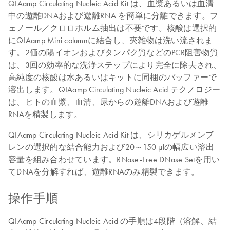
QIAamp Circulating Nucleic Acid Kit は、血漿あるいは血清
中の遊離DNAおよび遊離RNA を簡単に分離できます。フ
ェノール／クロロホルム抽出は不要です。核酸は選択的
にQIAamp Mini columnに結合し、夾雑物は洗い流されま
す。2価の陽イオンおよびタンパク質などのPCR阻害物質
は、3回の効率的な洗浄ステップにより完全に除去され、
高純度の核酸は水あるいはキットに同梱のバッファーで
溶出します。QIAamp Circulating Nucleic Acid テクノロジー
は、ヒトの血漿、血清、尿からの遊離DNAおよび遊離
RNAを精製します。
QIAamp Circulating Nucleic Acid Kit は、シリカゲルメンブ
レンの選択的な結合能力および20～150 μlの幅広い溶出
容量を組み合わせています。RNase-Free DNase Setを用い
てDNAを分解すれば、遊離RNAのみ精製できます。
操作手順
QIAamp Circulating Nucleic Acid の手順は4段階（溶解、結