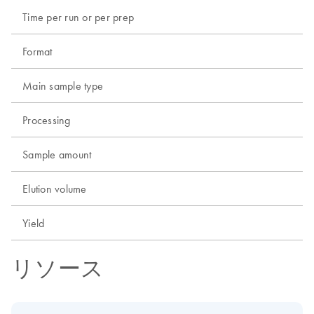
Time per run or per prep
Format
Main sample type
Processing
Sample amount
Elution volume
Yield
リソース