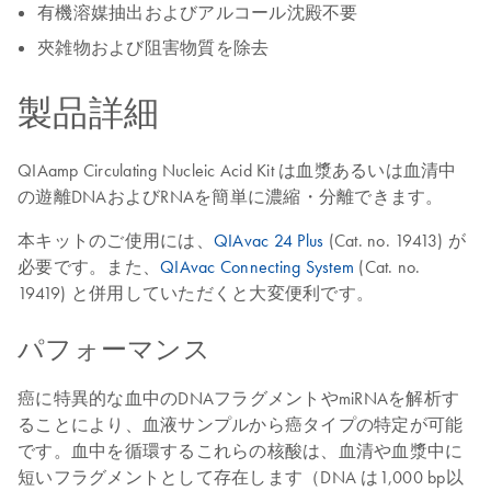
有機溶媒抽出およびアルコール沈殿不要
夾雑物および阻害物質を除去
製品詳細
QIAamp Circulating Nucleic Acid Kit は血漿あるいは血清中
の遊離DNAおよびRNAを簡単に濃縮・分離できます。
本キットのご使用には、
QIAvac 24 Plus
(Cat. no. 19413) が
必要です。また、
QIAvac Connecting System
(Cat. no.
19419) と併用していただくと大変便利です。
パフォーマンス
癌に特異的な血中のDNAフラグメントやmiRNAを解析す
ることにより、血液サンプルから癌タイプの特定が可能
です。血中を循環するこれらの核酸は、血清や血漿中に
短いフラグメントとして存在します（DNA は1,000 bp以