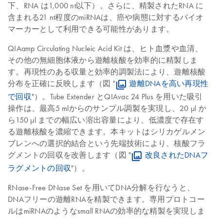
下、RNA は1,000 nt以下）。さらに、精製されたRNA に
含まれる21 nt程度のmiRNAは、癌や病態に対するバイオ
マーカーとして利用できる可能性があります。
QIAamp Circulating Nucleic Acid Kit は、ヒト血漿や血清、
その他の無細胞体液から遊離核酸を効率的に精製しま
す。再現性のある収量と効率的調製法により、遊離核酸
分布を正確に反映します（図 "
遊離DNAを高い再現性
で回収
"）。Tube Extender とQIAvac 24 Plus を用いた吸引
操作は、最高5 mlからのサンプル調製を実現し、20 µl か
ら150 µl までの幅広い溶出容量により、低濃度で存在す
る遊離核酸を濃縮できます。本キットはシリカゲルメン
ブレンへの選択的結合という先端技術により、核酸フラ
グメントの回収を改善します（図 "
改良されたDNAフ
ラグメントの回収
"）。
RNase-Free DNase Set を用いてDNA分解を行なうと、
DNAフリーの遊離RNAを精製できます。専用プロトコー
ルはmiRNAのようなsmall RNAの効率的な精製を実現しま