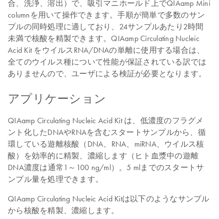
合、洗浄、溶出）で、吸引マニホールド上でQIAamp Mini
columnを用いて操作できます。手順が簡単で多数のサン
プルの同時処理に適しており、24サンプルあたり2時間
未満で核酸を精製できます。QIAamp Circulating Nucleic
Acid Kit をウイルスRNA/DNAの単離に使用する場合は、
全てのウイルス種について性能が保証されている訳では
ありませんので、ユーザによる検証が必要となります。
アプリケーション
QIAamp Circulating Nucleic Acid Kit は、低濃度のフラグメ
ント化したDNAやRNAを含むスタートサンプルから、循
環している遊離核酸（DNA、RNA、miRNA、ウイルス核
酸）を効率的に精製、濃縮します（ヒト血漿中の遊離
DNA濃度は通常1～100 ng/ml）。5 mlまでのスタートサ
ンプル量を処理できます。
QIAamp Circulating Nucleic Acid Kitは以下のようなサンプル
から核酸を精製、濃縮します。