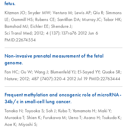
From sample collection to cfDNA stabilization and
fetus.
purification, ready for digital PCR analysis
Kitzman JO;
Snyder MW;
Ventura M;
Lewis AP;
Qiu R;
Simmons
LE;
Gammill HS;
Rubens CE;
Santillan DA;
Murray JC;
Tabor HK;
Isolation of cfDNA
EN
Download
PDF
(1.9MB)
Bamshad MJ;
Eichler EE;
Shendure J;
from various liquid
Sci Transl Med;
2012;
4 (137):137ra76
2012 Jun 6
biopsy samples and
PMID:22674554
characterization of
its DNA fragment
Non-invasive prenatal measurement of the fetal
sizes with capillary
genome.
gel electrophoresis
Fan HC;
Gu W;
Wang J;
Blumenfeld YJ;
El-Sayed YY;
Quake SR;
Liquid biopsy-based
EN
Download
Nature;
2012;
487 (7407):320-4
2012 Jul 19
PMID:22763444
PDF
(2MB)
detection of PIK3CA
mutations from cfDNA
Frequent methylation and oncogenic role of microRNA-
using an end-to-end
34b/c in small-cell lung cancer.
digital PCR workflow
Tanaka N;
Toyooka S;
Soh J;
Kubo T;
Yamamoto H;
Maki Y;
Digital PCR (dPCR) is a powerful technique that detects
Muraoka T;
Shien K;
Furukawa M;
Ueno T;
Asano H;
Tsukuda K;
and quantifies ultra-rare mutations in a high background of
Aoe K;
Miyoshi S;