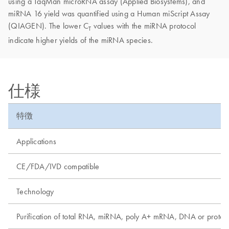
using a TaqMan microRNA assay (Applied Biosystems), and
miRNA 16 yield was quantified using a Human miScript Assay
(QIAGEN). The lower C
values with the miRNA protocol
T
indicate higher yields of the miRNA species.
仕様
特徴
Applications
CE/FDA/IVD compatible
Technology
Purification of total RNA, miRNA, poly A+ mRNA, DNA or protei