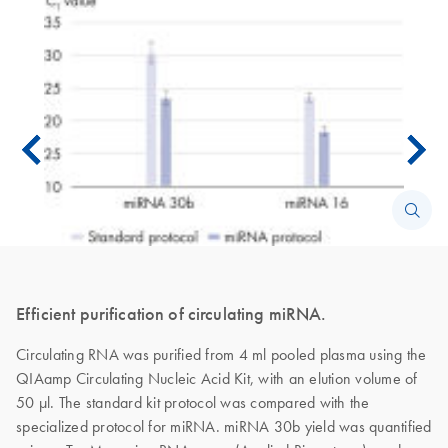
Efficient purification of circulating miRNA.
Circulating RNA was purified from 4 ml pooled plasma using the
QIAamp Circulating Nucleic Acid Kit, with an elution volume of
50 μl. The standard kit protocol was compared with the
specialized protocol for miRNA. miRNA 30b yield was quantified