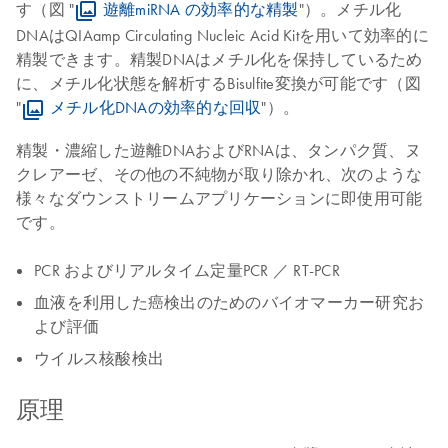
す（図 "
遊離miRNA の効率的な精製
"）。メチル化
DNAはQIAamp Circulating Nucleic Acid Kitを用いて効率的に
精製できます。精製DNAはメチル化を保持しているため
に、メチル化状態を解析するBisulfite変換が可能です（図
"
メチル化DNAの効率的な回収
"）。
精製・濃縮した遊離DNAおよびRNAは、タンパク質、ヌ
クレアーゼ、その他の不純物が取り除かれ、次のような
様々なダウンストリームアプリケーションに即使用可能
です。
PCR およびリアルタイム定量PCR ／ RT-PCR
血液を利用した癌検出のためのバイオマーカー研究お
よび評価
ウイルス核酸検出
原理