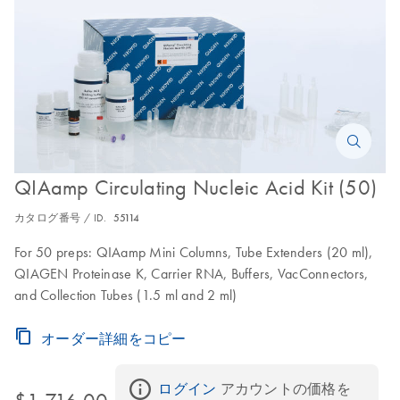
QIAamp Circulating Nucleic Acid Kit (50)
カタログ番号 / ID.
55114
For 50 preps: QIAamp Mini Columns, Tube Extenders (20 ml),
QIAGEN Proteinase K, Carrier RNA, Buffers, VacConnectors,
and Collection Tubes (1.5 ml and 2 ml)
オーダー詳細をコピー
ログイン
 アカウントの価格を