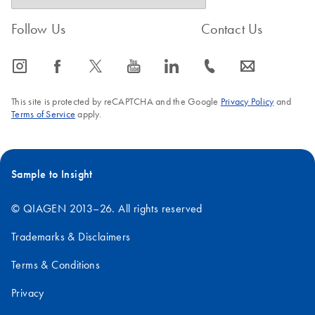
Follow Us
Contact Us
icon_0065_instagram-s
icon_0064_facebook-s
icon_0340_cc_gen_x-s
icon_0077_youtube-s
icon_0066_linkedin-s
icon_0072_phone-s
icon_0063_envelope-s
This site is protected by reCAPTCHA and the Google
Privacy Policy
and
Terms of Service
apply.
Sample to Insight
© QIAGEN 2013–26. All rights reserved
Trademarks & Disclaimers
Terms & Conditions
Privacy