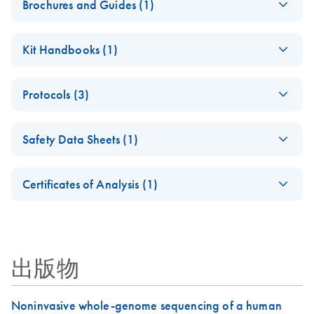
Brochures and Guides (1)
Product Profile -
EN
Download
PDF
(685.9KB)
Kit Handbooks (1)
QIAamp® virus
kits
QIAamp
EN
Download
PDF
(552.4KB)
Protocols (3)
Circulating Nucleic
Acid Handbook
Application Note:
EN
Download
PDF
(918.6KB)
For concentration and purification of free-circulating DNA
Safety Data Sheets (1)
Optimized urine
and RNA from human plasma or serum
liquid biopsy
Safety Data Sheets
EN
workflow: From
Certificates of Analysis (1)
sample collection
Download Safety Data Sheets for QIAGEN product
to cfDNA
Certificates of Analysis
components.
EN
stabilization and
purification, ready
for digital PCR
出版物
analysis
Application Note: Optimized urine liquid biopsy workflow:
Noninvasive whole-genome sequencing of a human