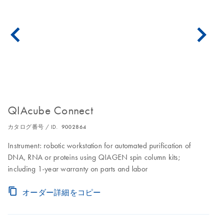
QIAcube Connect
カタログ番号 / ID.
9002864
Instrument: robotic workstation for automated purification of
DNA, RNA or proteins using QIAGEN spin column kits;
including 1-year warranty on parts and labor
オーダー詳細をコピー