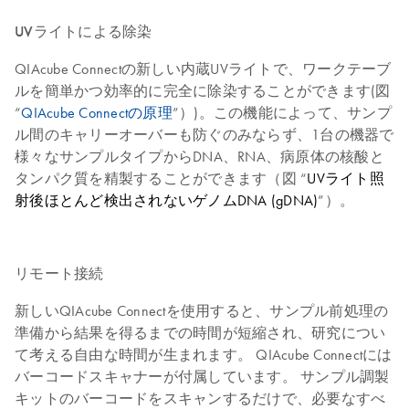
UVライトによる除染
QIAcube Connectの新しい内蔵UVライトで、ワークテーブ
ルを簡単かつ効率的に完全に除染することができます(図
“
QIAcube Connectの原理
”）)。この機能によって、サンプ
ル間のキャリーオーバーも防ぐのみならず、1台の機器で
様々なサンプルタイプからDNA、RNA、病原体の核酸と
タンパク質を精製することができます（図 “
UVライト照
射後ほとんど検出されないゲノムDNA (gDNA)
”）。
リモート接続
新しいQIAcube Connectを使用すると、サンプル前処理の
準備から結果を得るまでの時間が短縮され、研究につい
て考える自由な時間が生まれます。 QIAcube Connectには
バーコードスキャナーが付属しています。 サンプル調製
キットのバーコードをスキャンするだけで、必要なすべ