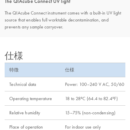
The QIAcube Connect UV light
The QIAcube Connect instrument comes with a built-in UV light
source that enables full worktable decontamination, and
prevents any sample carryover.
仕様
特徴
仕様
Technical data
Power: 100–240 V AC, 50/60 Hz, 65
Operating temperature
18 to 28ºC (64.4 to 82.4ºF)
Relative humidity
15–75% (non-condensing)
Place of operation
For indoor use only