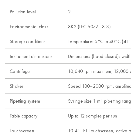
Pollution level
2
Environmental class
3K2 (IEC 60721-3-3)
Storage conditions
Temperature: 5°C to 40°C (41°F t
Instrument dimensions
Dimensions (hood closed): width 65
Centrifuge
10,640 rpm maximum, 12,000 x g m
Shaker
Speed 100–2000 rpm, amplitude 2 m
Pipetting system
Syringe size 1 ml, pipetting range
Table capacity
Up to 12 samples per run
Touchscreen
10.4” TFT Touchscreen, active a