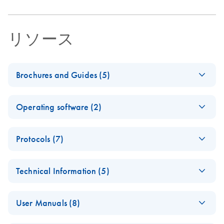
リソース
Brochures and Guides (5)
Making the invisible
EN
Download
PDF
(2.8MB)
Operating software (2)
visible – A versatile
workflow for the
E
QIAcube
ZIP
detection of low-
Log in to download
Protocols (7)
(466.4KB)
N
Connect
abundance microbes
Language
Automated
A versatile workflow for the detection of low-abundance
EN
Download
PDF
(205.1KB)
Pack
Technical Information (5)
differential wash
microbes
version
protocol using the
2.0.0
Important Note:
EN
Download
PDF
(41.5KB)
QIAcube Connect
QIAcube Connect
EN
Download
PDF
(151.3KB)
User Manuals (8)
Performing UV Runs
For more information on the installation of language files,
and the EZ1&2
Recycling Card
with QIAcube
please refer to section 4.5.1 (System configurations, Step
DNA Investigator