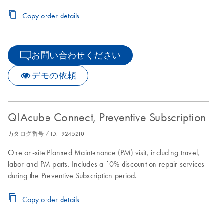
period.
Copy order details
お問い合わせください
デモの依頼
QIAcube Connect, Preventive Subscription
カタログ番号 / ID.
9245210
One on-site Planned Maintenance (PM) visit, including travel,
labor and PM parts. Includes a 10% discount on repair services
during the Preventive Subscription period.
Copy order details