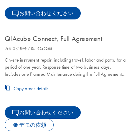
お問い合わせください
QIAcube Connect, Full Agreement
カタログ番号 / ID.
9245208
On-site instrument repair, including travel, labor and parts, for a
period of one year. Response time of two business days.
Includes one Planned Maintenance during the Full Agreement
period.
Copy order details
お問い合わせください
デモの依頼