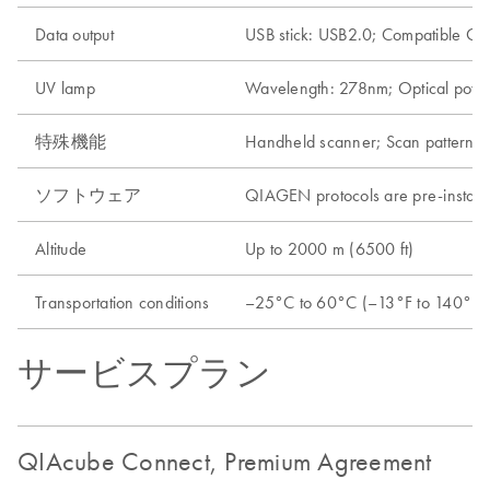
Data output
USB stick: USB2.0; Compatible OS:
UV lamp
Wavelength: 278nm; Optical po
特殊機能
Handheld scanner; Scan pattern: A
ソフトウェア
QIAGEN protocols are pre-install
Altitude
Up to 2000 m (6500 ft)
Transportation conditions
–25°C to 60°C (–13°F to 140°F) i
サービスプラン
QIAcube Connect, Premium Agreement