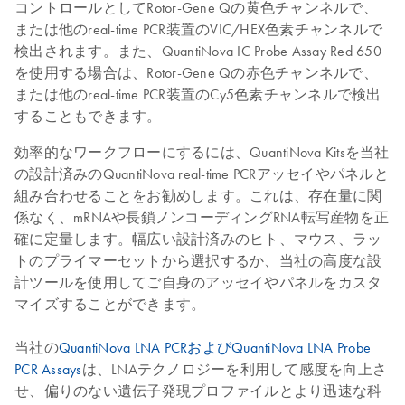
コントロールとしてRotor-Gene Qの黄色チャンネルで、
または他のreal-time PCR装置のVIC/HEX色素チャンネルで
検出されます。また、QuantiNova IC Probe Assay Red 650
を使用する場合は、Rotor-Gene Qの赤色チャンネルで、
または他のreal-time PCR装置のCy5色素チャンネルで検出
することもできます。
効率的なワークフローにするには、QuantiNova Kitsを当社
の設計済みのQuantiNova real-time PCRアッセイやパネルと
組み合わせることをお勧めします。これは、存在量に関
係なく、mRNAや長鎖ノンコーディングRNA転写産物を正
確に定量します。幅広い設計済みのヒト、マウス、ラッ
トのプライマーセットから選択するか、当社の高度な設
計ツールを使用してご自身のアッセイやパネルをカスタ
マイズすることができます。
当社の
QuantiNova LNA PCRおよびQuantiNova LNA Probe
PCR Assays
は、LNAテクノロジーを利用して感度を向上さ
せ、偏りのない遺伝子発現プロファイルとより迅速な科