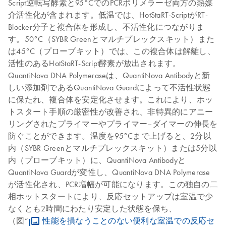
Script逆転写酵素と95°CでのPCRポリメラーゼ両方の熱媒
介活性化が含まれます。低温では、HotStaRT-ScriptがRT-
Blocker分子と複合体を形成し、不活性化につながりま
す。50°C（SYBR Greenとマルチプレックスキット）また
は45°C（プローブキット）では、この複合体は解離し、
活性のあるHotStaRT-Script酵素が放出されます。
QuantiNova DNA Polymeraseは、QuantiNova Antibodyと新
しい添加剤であるQuantiNova Guardによって不活性状態
に保たれ、複合体を安定化させます。これにより、ホッ
トスタート手順の厳密性が改善され、非特異的にアニー
リングされたプライマーやプライマー–ダイマーの伸長を
防ぐことができます。温度を95°Cまで上げると、2分以
内（SYBR Greenとマルチプレックスキット）または5分以
内（プローブキット）に、QuantiNova Antibodyと
QuantiNova Guardが変性し、QuantiNova DNA Polymerase
が活性化され、PCR増幅が可能になります。この独自の二
相ホットスタートにより、反応セットアップは室温で少
なくとも2時間にわたり安定した状態を保ち、
（図“
性能を損なうことのない便利な室温での反応セ