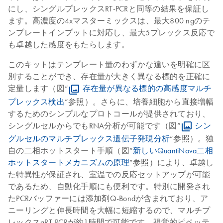
にし、シングルプレックスRT-PCRと同等の結果を保証し
ます。高濃度の4xマスターミックスは、最大800 ngのテ
ンプレートインプットに対応し、最大5プレックス反応で
も卓越した感度をもたらします。
このキットはテンプレート量のわずかな違いを明確に区
別することができ、存在量が大きく異なる標的を正確に
定量します（図“
存在量が異なる標的の高感度マルチ
プレックス検出
”参照）。さらに、培養細胞から直接増幅
するためのシンプルなプロトコールが提供されており、
シングルセルからでもRNA分析が可能です（図“
シン
グルセルのマルチプレックス遺伝子発現分析
”参照）。独
自の二相ホットスタート手順（図“
新しいQuantiNova二相
ホットスタートメカニズムの原理
”参照）により、卓越し
た特異性が保証され、室温での反応セットアップが可能
であるため、自動化手順にも便利です。特別に開発され
たPCRバッファーには添加剤Q-Bondが含まれており、ア
ニーリングと伸長時間を大幅に短縮するので、マルチプ
レックスqRT-PCRが約1時間で可能です。視覚的ピペッテ