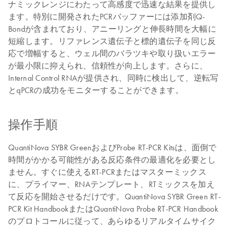
ナミックレンジにわたって高感度で迅速な結果を提供し
ます。特別に開発されたPCRバッファーには添加剤Q-
Bondが含まれており、アニーリングと伸長時間を大幅に
短縮します。リファレンス遺伝子と標的遺伝子を同じ反
応で増幅すると、ウェル間のバラツキや取り扱いエラー
が最小限に抑えられ、信頼性が向上します。さらに、
Internal Control RNAが提供され、同時に検出して、逆転写
とqPCRの成功をモニターすることができます。
操作手順
QuantiNova SYBR GreenおよびProbe RT-PCR Kitsは、面倒で
時間がかかる可能性がある反応条件の最適化を必要とし
ません。すぐに使えるRT-PCRまたはマスターミックス
に、プライマー、RNAテンプレート、RTミックスを加え
て反応を開始させるだけです。QuantiNova SYBR Green RT-
PCR Kit HandbookまたはQuantiNova Probe RT-PCR Handbook
のプロトコールに従って、あらゆるリアルタイムサイク