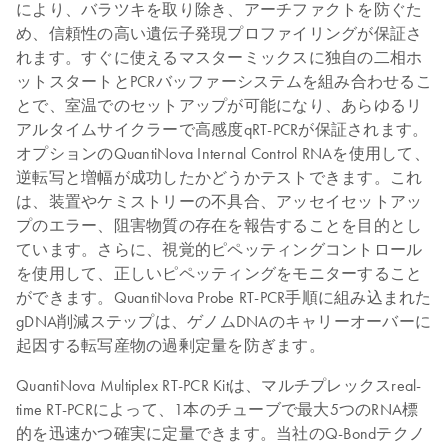
により、バラツキを取り除き、アーチファクトを防ぐた
め、信頼性の高い遺伝子発現プロファイリングが保証さ
れます。すぐに使えるマスターミックスに独自の二相ホ
ットスタートとPCRバッファーシステムを組み合わせるこ
とで、室温でのセットアップが可能になり、あらゆるリ
アルタイムサイクラーで高感度qRT-PCRが保証されます。
オプションのQuantiNova Internal Control RNAを使用して、
逆転写と増幅が成功したかどうかテストできます。これ
は、装置やケミストリーの不具合、アッセイセットアッ
プのエラー、阻害物質の存在を報告することを目的とし
ています。さらに、視覚的ピペッティングコントロール
を使用して、正しいピペッティングをモニターすること
ができます。QuantiNova Probe RT-PCR手順に組み込まれた
gDNA削減ステップは、ゲノムDNAのキャリーオーバーに
起因する転写産物の過剰定量を防ぎます。
QuantiNova Multiplex RT-PCR Kitは、マルチプレックスreal-
time RT-PCRによって、1本のチューブで最大5つのRNA標
的を迅速かつ確実に定量できます。当社のQ-Bondテクノ