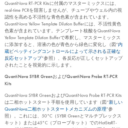
QuantiNova RT-PCR Kitsに付属のマスターミックスには、
real-time PCRを阻害しませんが、チューブやウェル内の視
認性を高める不活性な青色色素が含まれています。
QuantiNova Yellow Template Dilution Bufferには、不活性黄色
色素が含まれています。テンプレート核酸をQuantiNova
Yellow Template Dilution Bufferで希釈し、マスターミックス
に添加すると、溶液の色が青色から緑色に変化し（図“
内
蔵ピペッティングコントロールによって示される正確な
反応セットアップ
”参照）、各反応が正しくセットアップ
されたことを視覚的に示します。
QuantiNova SYBR GreenおよびQuantiNova Probe RT-PCR
Kits
QuantiNova SYBR GreenおよびQuantiNova Probe RT-PCR Kits
は二相ホットスタート手順を使用しています（図“
新しい
QuantiNova二相ホットスタートメカニズムの原理
”参
照）。これには、50°C（SYBR Greenとマルチプレックス
キット）または45°C（プローブキット）でのHotStaRT-