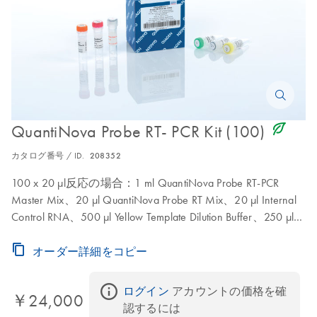
icon_0368_ls_gen_eco_friendly-s
QuantiNova Probe RT- PCR Kit (100)
カタログ番号 / ID.
208352
100 x 20 µl反応の場合：1 ml QuantiNova Probe RT-PCR
Master Mix、20 µl QuantiNova Probe RT Mix、20 µl Internal
Control RNA、500 µl Yellow Template Dilution Buffer、250 µl
ROX Reference Dye、1.9 µl RNase-Free Water
オーダー詳細をコピー
ログイン
 アカウントの価格を確
￥24,000
認するには