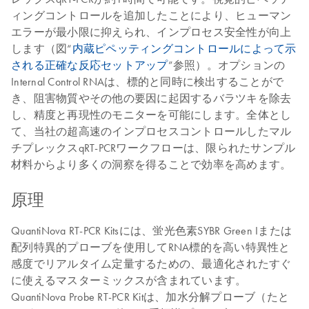
ィングコントロールを追加したことにより、ヒューマン
エラーが最小限に抑えられ、インプロセス安全性が向上
します（図“
内蔵ピペッティングコントロールによって示
される正確な反応セットアップ
”参照）。オプションの
Internal Control RNAは、標的と同時に検出することがで
き、阻害物質やその他の要因に起因するバラツキを除去
し、精度と再現性のモニターを可能にします。全体とし
て、当社の超高速のインプロセスコントロールしたマル
チプレックスqRT-PCRワークフローは、限られたサンプル
材料からより多くの洞察を得ることで効率を高めます。
原理
QuantiNova RT-PCR Kitsには、蛍光色素SYBR Green Iまたは
配列特異的プローブを使用してRNA標的を高い特異性と
感度でリアルタイム定量するための、最適化されたすぐ
に使えるマスターミックスが含まれています。
QuantiNova Probe RT-PCR Kitは、加水分解プローブ（たと