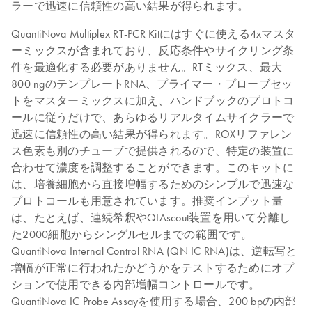
ラーで迅速に信頼性の高い結果が得られます。
QuantiNova Multiplex RT-PCR Kitにはすぐに使える4xマスタ
ーミックスが含まれており、反応条件やサイクリング条
件を最適化する必要がありません。RTミックス、最大
800 ngのテンプレートRNA、プライマー・プローブセッ
トをマスターミックスに加え、ハンドブックのプロトコ
ールに従うだけで、あらゆるリアルタイムサイクラーで
迅速に信頼性の高い結果が得られます。ROXリファレン
ス色素も別のチューブで提供されるので、特定の装置に
合わせて濃度を調整することができます。このキットに
は、培養細胞から直接増幅するためのシンプルで迅速な
プロトコールも用意されています。推奨インプット量
は、たとえば、連続希釈やQIAscout装置を用いて分離し
た2000細胞からシングルセルまでの範囲です。
QuantiNova Internal Control RNA (QN IC RNA)は、逆転写と
増幅が正常に行われたかどうかをテストするためにオプ
ションで使用できる内部増幅コントロールです。
QuantiNova IC Probe Assayを使用する場合、200 bpの内部