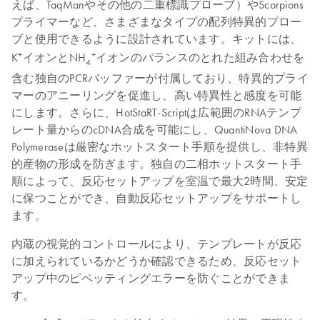
えば、TaqManやその他の二重標識プローブ）やScorpions
プライマーなど、さまざまなタイプの配列特異的プロー
ブと使用できるように設計されています。キットには、
+
+
K
イオンとNH
イオンのバランスのとれた組み合わせを
4
含む独自のPCRバッファーが付属しており、特異的プライ
マーのアニーリングを促進し、高い特異性と感度を可能
にします。さらに、HotStaRT-Scriptは広範囲のRNAテンプ
レート量からのcDNA合成を可能にし、QuantiNova DNA
Polymeraseは厳密なホットスタート手順を提供し、非特異
的産物の形成を防ぎます。独自の二相ホットスタート手
順によって、反応セットアップを室温で最大2時間、安定
に保つことができ、自動反応セットアップをサポートし
ます。
内蔵の視覚的コントロールにより、テンプレートが反応
に加えられているかどうか確認できるため、反応セット
アップ中のピペッティングエラーを防ぐことができま
す。