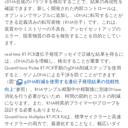
cDNA合成のバラツキを検出することで、結果の再現性を
確認できます。新しく開発された内部コントロールは、
オプションでサンプルに追加し、cDNAに転写することが
できる定義済みの転写産物（RNA分子）です。これは、
装置やケミストリーの不具合、アッセイセットアップの
エラー、阻害物質の存在を報告することを目的としてい
ます。
real-time RT-PCR遺伝子発現アッセイで正確な結果を得るに
は、cDNAのみを増幅し、検出することが重要です。
QuantiNova Probe RT-PCR手順のgDNA削減ステップを使用
すると、ゲノムDNAによる干渉を防ぐことができます
（図“
gDNA削減を使用する遺伝子発現結果の信頼性
向上
”参照）。RNAサンプル精製中や精製後に別途DNase
消化を行う必要がないため、時間の節約とコストの削減
になります。また、RNA特異的プライマーやプローブを
設計する必要もありません。
QuantiNova Multiplex RT-PCR Kitは、標準サイクラーと高速
サイクラーの両方で、最適化することなく、幅広いダイ