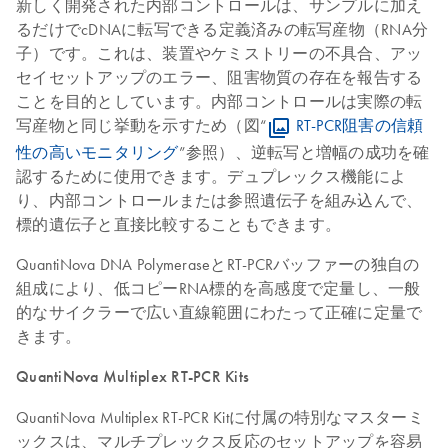
新しく開発された内部コントロールは、サンプルに加え
るだけでcDNAに転写できる定義済みの転写産物（RNA分
子）です。これは、装置やケミストリーの不具合、アッ
セイセットアップのエラー、阻害物質の存在を報告する
ことを目的としています。内部コントロールは実際の転
写産物と同じ挙動を示すため（図“
RT-PCR阻害の信頼
性の高いモニタリング
”参照）、逆転写と増幅の成功を確
認するために使用できます。デュプレックス機能によ
り、内部コントロールまたは参照遺伝子を組み込んで、
標的遺伝子と直接比較することもできます。
QuantiNova DNA PolymeraseとRT-PCRバッファーの独自の
組成により、低コピーRNA標的を高感度で定量し、一般
的なサイクラーで広い直線範囲にわたって正確に定量で
きます。
QuantiNova Multiplex RT-PCR Kits
QuantiNova Multiplex RT-PCR Kitに付属の特別なマスターミ
ックスは、マルチプレックス反応のセットアップを容易