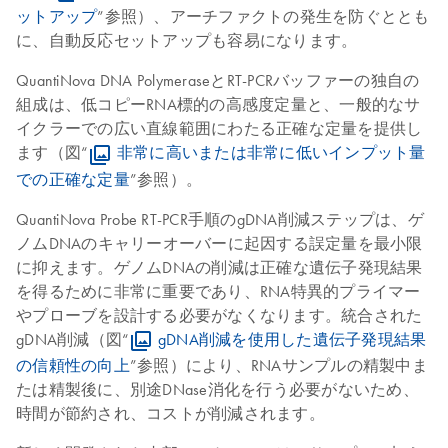
ットアップ
”参照）、アーチファクトの発生を防ぐととも
に、自動反応セットアップも容易になります。
QuantiNova DNA PolymeraseとRT-PCRバッファーの独自の
組成は、低コピーRNA標的の高感度定量と、一般的なサ
イクラーでの広い直線範囲にわたる正確な定量を提供し
ます（図“
非常に高いまたは非常に低いインプット量
での正確な定量
”参照）。
QuantiNova Probe RT-PCR手順のgDNA削減ステップは、ゲ
ノムDNAのキャリーオーバーに起因する誤定量を最小限
に抑えます。ゲノムDNAの削減は正確な遺伝子発現結果
を得るために非常に重要であり、RNA特異的プライマー
やプローブを設計する必要がなくなります。統合された
gDNA削減（図“
gDNA削減を使用した遺伝子発現結果
の信頼性の向上
”参照）により、RNAサンプルの精製中ま
たは精製後に、別途DNase消化を行う必要がないため、
時間が節約され、コストが削減されます。