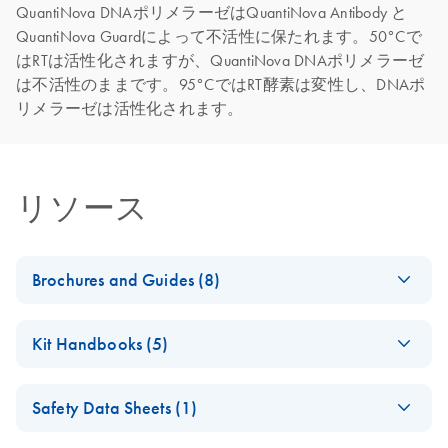
QuantiNova DNAポリメラーゼはQuantiNova Antibody と
QuantiNova Guardによって不活性に保たれます。50°Cで
はRTは活性化されますが、QuantiNova DNAポリメラーゼ
は不活性のままです。95°CではRT酵素は変性し、DNAポ
リメラーゼは活性化されます。
リソース
Brochures and Guides (8)
Enzymes for
EN
Download
PDF
(1.3MB)
Kit Handbooks (5)
Molecular Biology
Catalyze confidence in every reaction
QuantiNova LNA
EN
Download
PDF
(1.5MB)
Safety Data Sheets (1)
PCR Handbook
Instant Success in
EN
Download
PDF
(1.8MB)