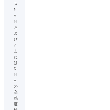
ス
R
A
N
お
よ
び
/
ま
た
は
D
N
A
の
高
感
度
検