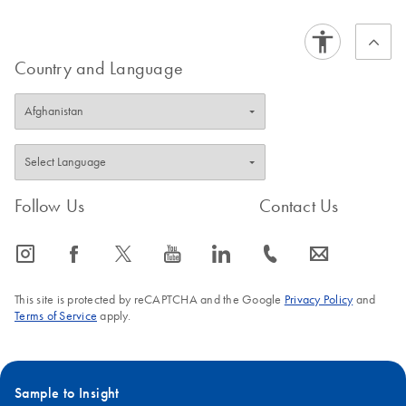
Country and Language
Follow Us
Contact Us
icon_0065_instagram-s
icon_0064_facebook-s
icon_0340_cc_gen_x-s
icon_0077_youtube-s
icon_0066_linkedin-s
icon_0072_phone-s
icon_0063_envelope-s
This site is protected by reCAPTCHA and the Google
Privacy Policy
and
Terms of Service
apply.
Sample to Insight