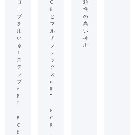
ロ
C
頼
ー
R
性
ブ
と
の
を
マ
高
用
ル
い
い
チ
検
る
プ
出
1
レ
ス
ッ
テ
ク
ッ
ス
プ
q
q
R
R
T
T
-
-
P
P
C
C
R
R
、