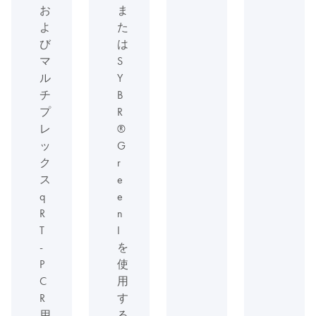
お
ま
よ
た
び
は
マ
S
ル
Y
チ
B
プ
R
レ
®
ッ
G
ク
r
ス
e
q
e
R
n
T
I
-
を
P
使
C
用
R
す
用
る