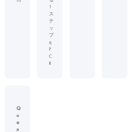
1
ス
テ
ッ
プ
q
P
C
R
Q
u
a
n