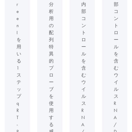
r
分
内
部
e
析
部
コ
e
用
コ
ン
n
の
ン
ト
I
配
ト
ロ
を
列
ロ
ー
用
特
ー
ル
い
異
ル
を
る
的
を
含
1
プ
含
む
ス
ロ
む
ウ
テ
ー
ウ
イ
ッ
ブ
イ
ル
プ
を
ル
ス
q
使
ス
R
R
用
R
N
T
す
N
A
-
る
A
/
P
感
/
D