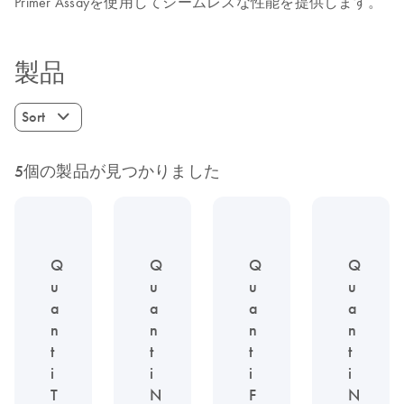
Primer Assayを使用してシームレスな性能を提供します。
製品
Sort
5個の製品が見つかりました
Q
Q
Q
Q
u
u
u
u
a
a
a
a
n
n
n
n
t
t
t
t
i
i
i
i
T
N
F
N