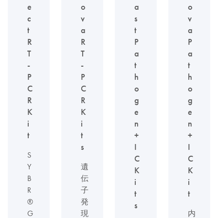
e
o
a
o
c
v
s
v
t
a
t
a
R
R
P
P
T
T
a
a
-
-
t
t
P
P
h
h
C
C
o
o
R
R
g
g
K
K
e
e
i
i
n
n
t
t
+
+
s
I
I
S
C
C
Y
遺
K
K
B
伝
i
i
R
子
t
t
®
発
s
G
現
内