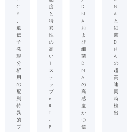
C
度
D
N
R
と
N
A
、
特
A
と
遺
異
お
細
伝
性
よ
菌
子
の
び
D
発
高
細
N
現
い
菌
A
分
1
D
の
析
ス
N
超
用
テ
A
高
の
ッ
の
速
配
プ
高
同
列
q
感
時
特
R
度
検
異
T
か
出
的
-
つ
プ
P
信